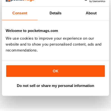
Recensito 24 novembre 2012
Consent
Details
About
Welcome to pocketmags.com
GREAT MAGAZINE.
We use cookies to improve your experience on our
On the whole, well written and interesting.
website and to show you personalised content, ads and
recommendations.
Recensito 24 novembre 2012
OK
DOWNLOAD SPEED SLOW
Please fix the download speed for the magazine.
Do not sell or share my personal information
Recensito 24 novembre 2012