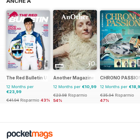
ANCHE A
The Red Bulletin UK Edition
Another Magazine
CHRONO PASSIO
12 Months per
12 Months per
€10,99
12 Months per
€18,
€23,99
€23.98
Risparmio
€35.94
Risparmio
€41.94
Risparmio
43%
54%
47%