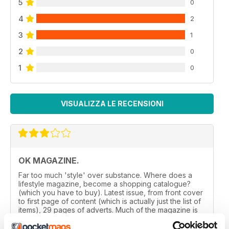
5
0
4
2
3
1
2
0
1
0
VISUALIZZA LE RECENSIONI
OK MAGAZINE.
Far too much 'style' over substance. Where does a
lifestyle magazine, become a shopping catalogue?
(which you have to buy). Latest issue, from front cover
to first page of content (which is actually just the list of
items), 29 pages of adverts. Much of the magazine is
the same, does have some good articles/journalism but
balances needs reviewed.