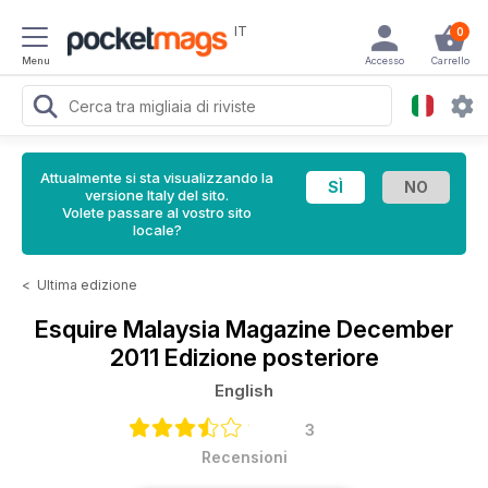
IT
0
Menu
Accesso
Carrello
Attualmente si sta visualizzando la
versione Italy del sito.
Volete passare al vostro sito
locale?
<
Ultima edizione
Esquire Malaysia Magazine
December
2011 Edizione posteriore
English
3
Recensioni