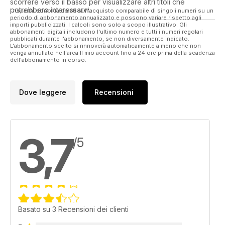
scorrere verso il basso per visualizzare altri titoli che
potrebbero interessarvi.
I risparmi sono calcolati sull'acquisto comparabile di singoli numeri su un
periodo di abbonamento annualizzato e possono variare rispetto agli
importi pubblicizzati. I calcoli sono solo a scopo illustrativo. Gli
abbonamenti digitali includono l'ultimo numero e tutti i numeri regolari
pubblicati durante l'abbonamento, se non diversamente indicato.
L'abbonamento scelto si rinnoverà automaticamente a meno che non
venga annullato nell'area Il mio account fino a 24 ore prima della scadenza
dell'abbonamento in corso.
Dove leggere
Recensioni
3,7
/5
Basato su 3 Recensioni dei clienti