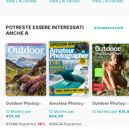
Vista
|
Al carrello
Vista
|
Al carrello
Vista
|
Al carrello
POTRESTE ESSERE INTERESSATI
Visualizza tutti
ANCHE A
Outdoor Photography
Amateur Photographer
Outdoor Photogr
12 Months per
12 Months per
12 Months per
€15,
€58,99
€94,99
€71.88
Risparmio
18%
€129.74
Risparmio
27%