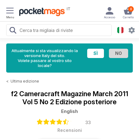
IT
0
Menu
Accesso
Carrello
Attualmente si sta visualizzando la
versione Italy del sito.
Volete passare al vostro sito
locale?
<
Ultima edizione
f2 Cameracraft Magazine
March 2011
Vol 5 No 2 Edizione posteriore
English
33
Recensioni