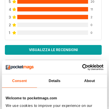
5
20
4
11
3
2
2
0
1
0
VISUALIZZA LE RECENSIONI
F2 CAMERACRAFT
Consent
Details
About
very enjoyable
Recensito 01 gennaio 2026
Welcome to pocketmags.com
We use cookies to improve your experience on our