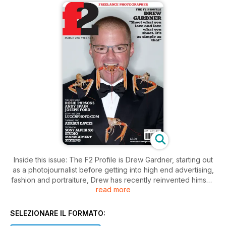
Inside this issue: The F2 Profile is Drew Gardner, starting out
as a photojournalist before getting into high end advertising,
fashion and portraiture, Drew has recently reinvented himself
read more
yet again – as a food photographer. In Social we feature
Devon-based Rosie Parsons. In The Business section
Miranda Gavin talks to social photographers up and down the
SELEZIONARE IL FORMATO:
country, about what shots clients request as opposed to what