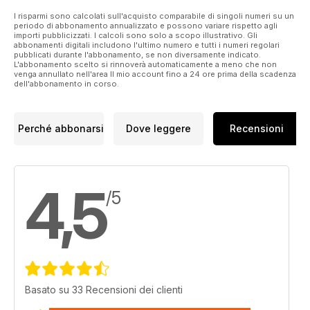
flexibility.
Richard Kilpatrick casts his eye over StudioPlus studio
I risparmi sono calcolati sull'acquisto comparabile di singoli numeri su un
periodo di abbonamento annualizzato e possono variare rispetto agli
management and digital workflow software for professional
importi pubblicizzati. I calcoli sono solo a scopo illustrativo. Gli
photography studios
abbonamenti digitali includono l'ultimo numero e tutti i numeri regolari
pubblicati durante l'abbonamento, se non diversamente indicato.
L'abbonamento scelto si rinnoverà automaticamente a meno che non
venga annullato nell'area Il mio account fino a 24 ore prima della scadenza
dell'abbonamento in corso.
Perché abbonarsi
Dove leggere
Recensioni
4,5
/5
Basato su 33 Recensioni dei clienti