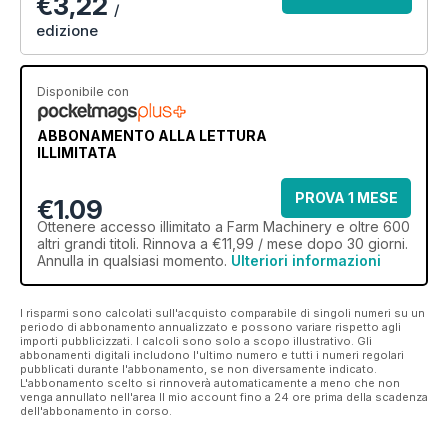
€3,22
/
edizione
Disponibile con
ABBONAMENTO ALLA LETTURA
ILLIMITATA
PROVA 1 MESE
€1.09
Ottenere
accesso illimitato
a Farm Machinery e oltre 600
altri grandi titoli. Rinnova a €11,99 / mese dopo 30 giorni.
Annulla in qualsiasi momento.
Ulteriori informazioni
I risparmi sono calcolati sull'acquisto comparabile di singoli numeri su un
periodo di abbonamento annualizzato e possono variare rispetto agli
importi pubblicizzati. I calcoli sono solo a scopo illustrativo. Gli
abbonamenti digitali includono l'ultimo numero e tutti i numeri regolari
pubblicati durante l'abbonamento, se non diversamente indicato.
L'abbonamento scelto si rinnoverà automaticamente a meno che non
venga annullato nell'area Il mio account fino a 24 ore prima della scadenza
dell'abbonamento in corso.