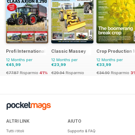
Profi International
Classic Massey
Crop Production 
12 Months per
12 Months per
12 Months per
€45,99
€23,99
€33,99
€77.87
Risparmio
41%
€29.94
Risparmio
€34.90
Risparmio
3
20%
ALTRI LINK
AIUTO
Tutti i titoli
Supporto & FAQ