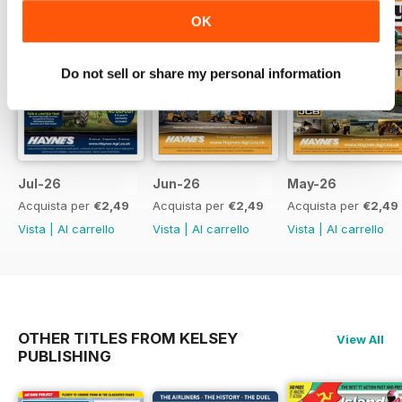
practical buying information,
OK
product launches and equipment
highlights, it offers a valuable
guide to current farm
Do not sell or share my personal information
mechanisation.
Jul-26
Jun-26
May-26
Acquista per
€2,49
Acquista per
€2,49
Acquista per
€2,49
Vista
|
Al carrello
Vista
|
Al carrello
Vista
|
Al carrello
OTHER TITLES FROM KELSEY
View All
PUBLISHING