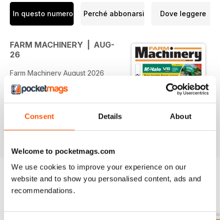
In questo numero
Perché abbonarsi
Dove leggere
FARM MACHINERY | AUG-
26
Farm Machinery August 2026
delivers a comprehensive look at
the latest tractors, telehandlers,
cultivation equipment and
harvesting technology available to
Consent
Details
About
modern farmers. The issue
Per saperne di più
features new and used machinery
from leading brands including
Welcome to pocketmags.com
John Deere, New Holland,
We use cookies to improve your experience on our
Massey Ferguson, Valtra, Fendt
website and to show you personalised content, ads and
and JCB, alongside specialist
recommendations.
equipment, dealer showcases,
EDIZIONI INDIETRO
Visualizza tutti
machinery reviews and market
opportunities. Packed with