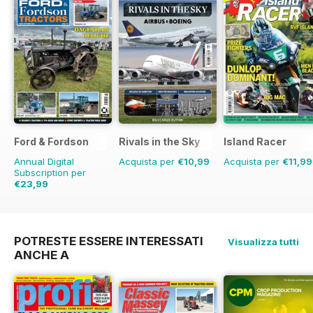
Ford & Fordson
Rivals in the Sky
Island Racer
Annual Digital
Acquista per
€10,99
Acquista per
€11,99
Subscription per
€23,99
€29.94
Risparmio
20%
POTRESTE ESSERE INTERESSATI
Visualizza tutti
ANCHE A