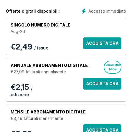
fleet and more. Discover the best tractors, balers, mowers,
trailers and more and get exclusive digital access to the
Accesso immediato
Offerte digitali disponibili:
world of farming and agriculture when you subscribe to Farm
Machinery today! Comment end
SINGOLO NUMERO DIGITALE
Aug-26
ACQUISTA ORA
€
2,49
/ issue
ANNUALE
ABBONAMENTO DIGITALE
RISPARMIO
14%
€27,99
fatturati annualmente
ACQUISTA ORA
€2,15
/
edizione
MENSILE
ABBONAMENTO DIGITALE
€3,49
fatturati mensilmente
ACQUISTA ORA