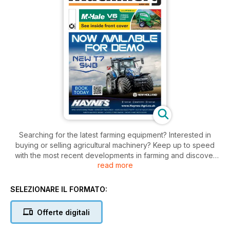
Searching for the latest farming equipment? Interested in
buying or selling agricultural machinery? Keep up to speed
with the most recent developments in farming and discover
read more
game-changing machines at the best prices and so much
more with Farm Machinery. Whether you’re a modern farmer
or a professional in the agricultural industry, Farm Machinery
SELEZIONARE IL FORMATO:
provides an independent view on farming today, covering
everything from multi-machine tests and reports to the latest
Offerte digitali
farming news and events, interviews with experts in
agriculture, all the best deals in the market for upgrading your