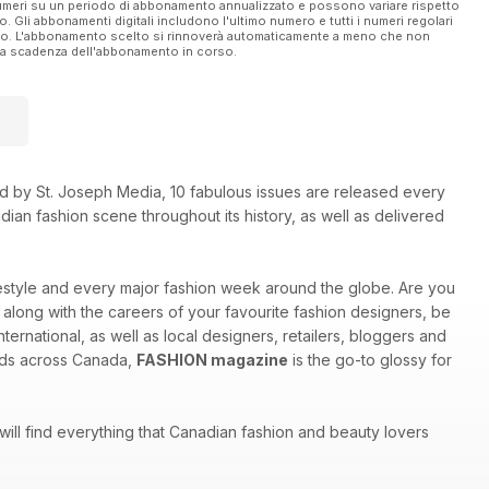
 numeri su un periodo di abbonamento annualizzato e possono variare rispetto
vo. Gli abbonamenti digitali includono l'ultimo numero e tutti i numeri regolari
ato. L'abbonamento scelto si rinnoverà automaticamente a meno che non
ella scadenza dell'abbonamento in corso.
shed by St. Joseph Media, 10 fabulous issues are released every
ian fashion scene throughout its history, as well as delivered
ifestyle and every major fashion week around the globe. Are you
w along with the careers of your favourite fashion designers, be
ternational, as well as local designers, retailers, bloggers and
inds across Canada,
FASHION magazine
is the go-to glossy for
 will find everything that Canadian fashion and beauty lovers