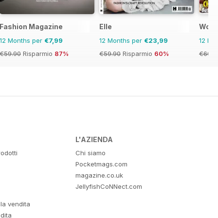
Fashion Magazine
Elle
Woma
12 Months per
€7,99
12 Months per
€23,99
12 Mo
€59.90
Risparmio
87%
€59.90
Risparmio
60%
€60.6
L'AZIENDA
odotti
Chi siamo
Pocketmags.com
magazine.co.uk
JellyfishCoNNect.com
lla vendita
dita