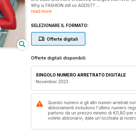
Why is FASHION still so AGEIST?
read more
Coats go Big, Brown and BOLD
Fragrace Layering
Another reason to STOP drinking: Great skin
SELEZIONARE IL FORMATO:
Offerte digitali
Offerte digitali disponibili:
SINGOLO NUMERO ARRETRATO DIGITALE
November 2023
Questo numero e gli altri numeri arretrati n
abbonamenti includono l'ultimo numero rego
partono da un prezzo minimo di
€0,80
per
volete abbonarvi, date un'occhiata al nostr