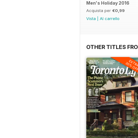
Men's Holiday 2016
Acquista per
€0,99
Vista
|
Al carrello
OTHER TITLES FRO
EXTR
20% OF