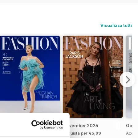
Visualizza tutti
Winter 2025
November 2025
Octo
Acquista per
€6,99
Acquista per
€5,99
Acqui