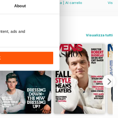
Vista
|
Al carrello
Vista
|
Al carrello
Vista
About
ntent, ads and
Visualizza tutti
K