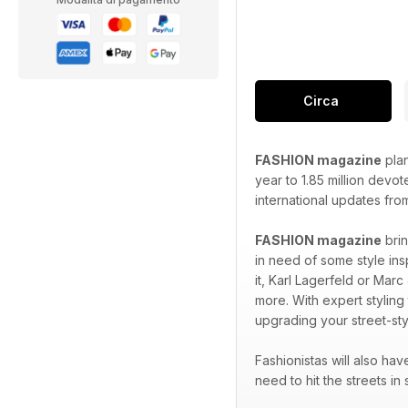
Circa
FASHION magazine
plan
year to 1.85 million devo
international updates fro
FASHION magazine
brin
in need of some style ins
it, Karl Lagerfeld or Marc
more. With expert styling
upgrading your street-sty
Fashionistas will also ha
need to hit the streets in 