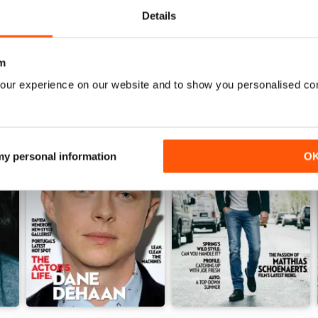
Vista
|
Al carrello
Vista
|
Al carrello
Details
m
our experience on our website and to show you personalised co
 my personal information
O