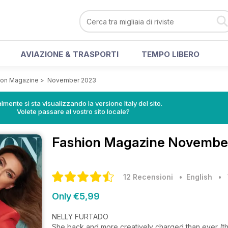
AVIAZIONE & TRASPORTI
TEMPO LIBERO
ion Magazine
>
November 2023
lmente si sta visualizzando la versione Italy del sito.
Volete passare al vostro sito locale?
Fashion Magazine
November
12 Recensioni
• English
•
Only €5,99
NELLY FURTADO
She back and more creatively charged than ever (