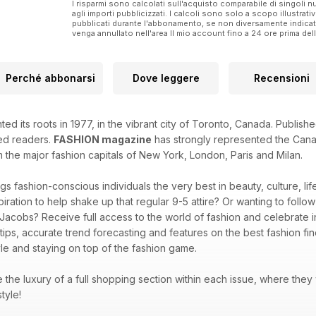
I risparmi sono calcolati sull'acquisto comparabile di singoli
agli importi pubblicizzati. I calcoli sono solo a scopo illustrati
pubblicati durante l'abbonamento, se non diversamente indic
venga annullato nell'area Il mio account fino a 24 ore prima d
Perché abbonarsi
Dove leggere
Recensioni
ted its roots in 1977, in the vibrant city of Toronto, Canada. Publi
ted readers.
FASHION magazine
has strongly represented the Canad
m the major fashion capitals of New York, London, Paris and Milan.
gs fashion-conscious individuals the very best in beauty, culture, l
piration to help shake up that regular 9-5 attire? Or wanting to follo
 Jacobs? Receive full access to the world of fashion and celebrate in
 tips, accurate trend forecasting and features on the best fashion f
le and staying on top of the fashion game.
ve the luxury of a full shopping section within each issue, where they
style!