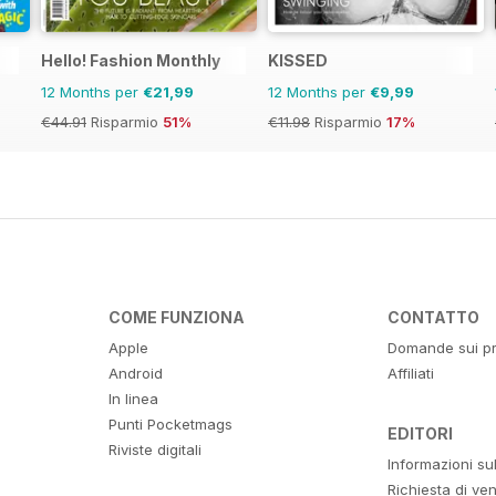
Hello! Fashion Monthly
KISSED
12 Months per
€21,99
12 Months per
€9,99
€44.91
Risparmio
51%
€11.98
Risparmio
17%
COME FUNZIONA
CONTATTO
Apple
Domande sui pr
Android
Affiliati
In linea
Punti Pocketmags
EDITORI
Riviste digitali
Informazioni su
Richiesta di ven