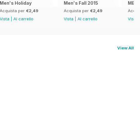
Men's Holiday
Men's Fall 2015
MENS
Acquista per
€2,49
Acquista per
€2,49
Acqui
Vista
|
Al carrello
Vista
|
Al carrello
Vista
View All