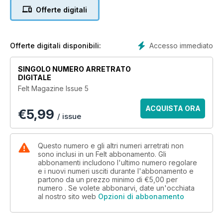
Converting a Wrap to a Vest by Denise Lithgow
Offerte digitali
Personalised Drink Bottle Covers (with an Aussie twist) by
Marg Lynn
Felted (fulled) Hat by Leanne Prouse
The Accidental Bag (machine embellished) by Anne Van de
Accesso immediato
Offerte digitali disponibili:
Kley
Needled and appliqued Possum by Jenny Romano
SINGOLO NUMERO ARRETRATO
Tweet Bird by Michelle Moriarty
DIGITALE
Mushroom and Caterpillar (inspired by Alice in Wonderland)
Felt Magazine Issue 5
by Laura Lee Burch
ACQUISTA ORA
€
5,99
/ issue
Questo numero e gli altri numeri arretrati non
sono inclusi in un Felt abbonamento. Gli
abbonamenti includono l'ultimo numero regolare
e i nuovi numeri usciti durante l'abbonamento e
partono da un prezzo minimo di
€5,00
per
numero . Se volete abbonarvi, date un'occhiata
al nostro sito web
Opzioni di abbonamento