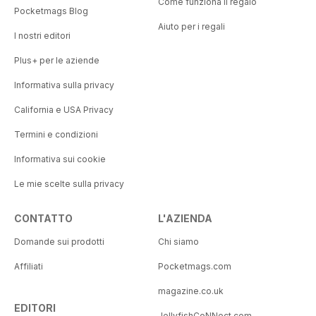
Come funziona il regalo
Pocketmags Blog
Aiuto per i regali
I nostri editori
Plus+ per le aziende
Informativa sulla privacy
California e USA Privacy
Termini e condizioni
Informativa sui cookie
Le mie scelte sulla privacy
CONTATTO
L'AZIENDA
Domande sui prodotti
Chi siamo
Affiliati
Pocketmags.com
magazine.co.uk
EDITORI
JellyfishCoNNect.com