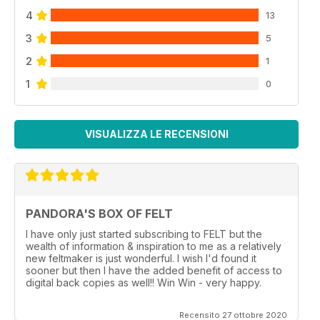
4
13
3
5
2
1
1
0
VISUALIZZA LE RECENSIONI
PANDORA'S BOX OF FELT
I have only just started subscribing to FELT but the
wealth of information & inspiration to me as a relatively
new feltmaker is just wonderful. I wish I'd found it
sooner but then I have the added benefit of access to
digital back copies as well!! Win Win - very happy.
Recensito 27 ottobre 2020