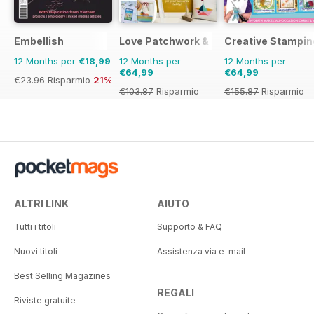
Embellish
Love Patchwork & Quilting
Creative Stampin
12 Months per
€18,99
12 Months per
12 Months per
€64,99
€64,99
€23.96
Risparmio
21%
€103.87
Risparmio
€155.87
Risparmio
37%
58%
ALTRI LINK
AIUTO
Tutti i titoli
Supporto & FAQ
Nuovi titoli
Assistenza via e-mail
Best Selling Magazines
REGALI
Riviste gratuite