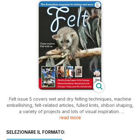
Felt issue 5 covers wet and dry felting techniques, machine
embellishing, felt-related articles, fulled knits, shibori shaping,
a variety of projects and lots of visual inspiration.
read more
Projects include:
Felting around Wire: Fungi Bracelet by Anita Larkin
SELEZIONARE IL FORMATO:
Cut it Out (cutback wall hanging) by Eve Tiidolepp