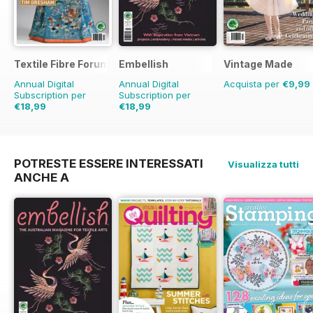
Textile Fibre Forum
Embellish
Vintage Made
Annual Digital
Annual Digital
Acquista per
€9,99
Subscription per
Subscription per
€18,99
€18,99
€23.96
Risparmio
21%
€23.96
Risparmio
21%
POTRESTE ESSERE INTERESSATI
Visualizza tutti
ANCHE A