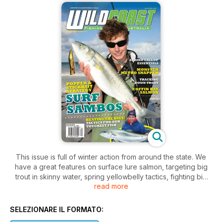
This issue is full of winter action from around the state. We
have a great features on surface lure salmon, targeting big
trout in skinny water, spring yellowbelly tactics, fighting big
read more
kings, snapper and jewies, plus Coffin Bay salmon, monster
Adelaide snapper and an informative piece on outboard
care. As usual we feature outboard and tackle reviews, to go
SELEZIONARE IL FORMATO:
with all the hot news from right around the state.