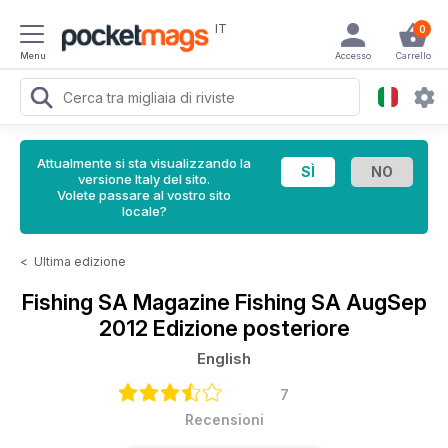
IT
0
Menu
Accesso
Carrello
Attualmente si sta visualizzando la
versione Italy del sito.
Volete passare al vostro sito
locale?
<
Ultima edizione
Fishing SA Magazine
Fishing SA AugSep
2012 Edizione posteriore
English
7
Recensioni