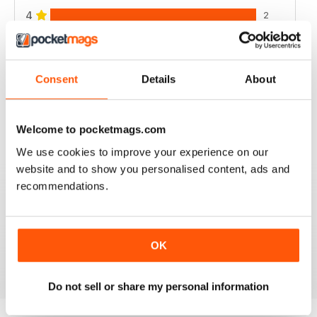
4
2
3
2
2
1
Consent
Details
About
1
0
Welcome to pocketmags.com
VISUALIZZA LE RECENSIONI
We use cookies to improve your experience on our
website and to show you personalised content, ads and
recommendations.
GREAT FISHING MAG
Great Fishing Mag
OK
Recensito 21 agosto 2022
Do not sell or share my personal information