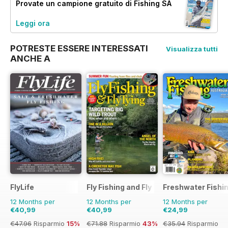
Provate un
campione gratuito
di Fishing SA
Leggi ora
POTRESTE ESSERE INTERESSATI
Visualizza tutti
ANCHE A
FlyLife
Fly Fishing and Fly Tying
Freshwater Fishin
12 Months per
12 Months per
12 Months per
€40,99
€40,99
€24,99
€47.96
Risparmio
15%
€71.88
Risparmio
43%
€35.94
Risparmio