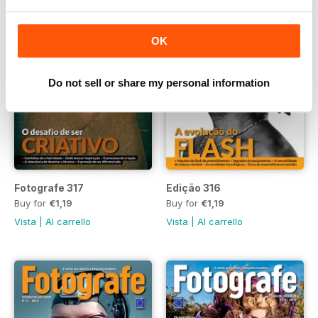
OK
Do not sell or share my personal information
Fotografe 317
Edição 316
Buy for
€1,19
Buy for
€1,19
Vista
|
Al carrello
Vista
|
Al carrello