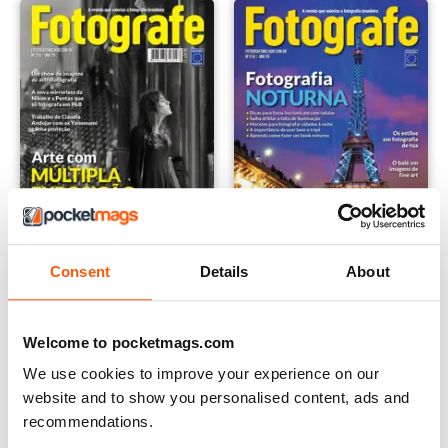
Consent
Details
About
Edição 319
318
Buy for
€1,19
Buy for
€1,19
Welcome to pocketmags.com
Vista
|
Al carrello
Vista
|
Al carrello
We use cookies to improve your experience on our
website and to show you personalised content, ads and
recommendations.