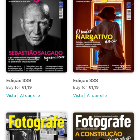
Edição 339
Edição 338
Buy for
€1,19
Buy for
€1,19
Vista
|
Al carrello
Vista
|
Al carrello