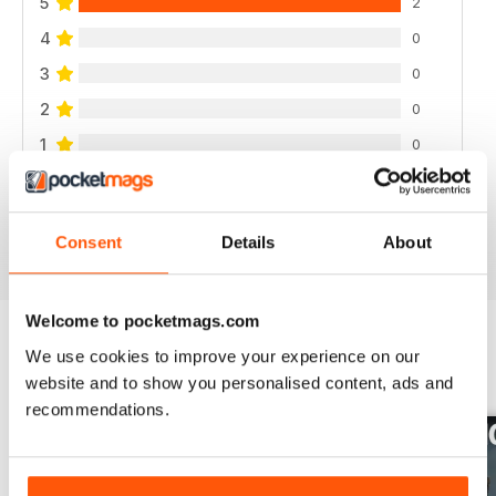
5
2
4
0
3
0
2
0
1
0
VISUALIZZA LE RECENSIONI
Consent
Details
About
Welcome to pocketmags.com
We use cookies to improve your experience on our
EDIZIONI INDIETRO
Visualizza tutti
website and to show you personalised content, ads and
recommendations.