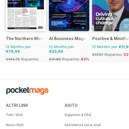
The Northern Miner
AI Business Magazine
Positive & Mindfu
12 Months per
12 Months per
12 Months per
€11,9
€79,99
€23,99
€17.97
Risparmio
33
€143.76
Risparmio
€41.88
Risparmio
43%
44%
ALTRI LINK
AIUTO
Tutti i titoli
Supporto & FAQ
Nuovi titoli
Assistenza via e-mail