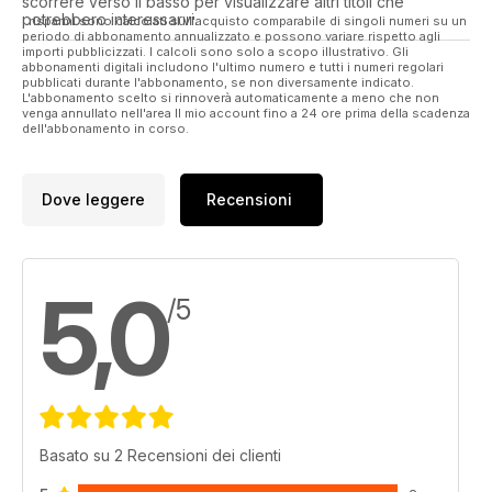
scorrere verso il basso per visualizzare altri titoli che
potrebbero interessarvi.
I risparmi sono calcolati sull'acquisto comparabile di singoli numeri su un
periodo di abbonamento annualizzato e possono variare rispetto agli
importi pubblicizzati. I calcoli sono solo a scopo illustrativo. Gli
abbonamenti digitali includono l'ultimo numero e tutti i numeri regolari
pubblicati durante l'abbonamento, se non diversamente indicato.
L'abbonamento scelto si rinnoverà automaticamente a meno che non
venga annullato nell'area Il mio account fino a 24 ore prima della scadenza
dell'abbonamento in corso.
Dove leggere
Recensioni
5,0
/5
Basato su 2 Recensioni dei clienti