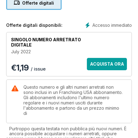
Offerte digitali
publications, and with 36 years of experience in international
publishing, Franchising Magazine USA is a must-have in your
franchise research process.
Accesso immediato
Offerte digitali disponibili:
SINGOLO NUMERO ARRETRATO
DIGITALE
July 2022
ACQUISTA ORA
€
1,19
/ issue
Questo numero e gli altri numeri arretrati non
sono inclusi in un Franchising USA abbonamento.
Gli abbonamenti includono l'ultimo numero
regolare e i nuovi numeri usciti durante
l'abbonamento e partono da un prezzo minimo
di
Purtroppo questa testata non pubblica più nuovi numeri. È
ancora possibile acquistare i numeri arretrati, oppure