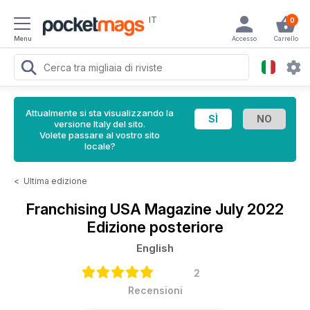
IT
0
Menu
Accesso
Carrello
Attualmente si sta visualizzando la
versione Italy del sito.
Volete passare al vostro sito
locale?
<
Ultima edizione
Franchising USA Magazine
July 2022
Edizione posteriore
English
2
Recensioni