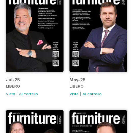
Jul-25
May-25
LIBERO
LIBERO
Vista
|
Al carrello
Vista
|
Al carrello