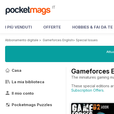
IT
I PIÙ VENDUTI
OFFERTE
HOBBIES & FAI DA TE
Abbonamento digitale
>
Gameforces English
>
Special Issues
Attua
Gameforces En
Casa
The miniatures gaming ma
La mia biblioteca
These special editions ar
Subscription Offers
.
Il mio conto
Pocketmags Puzzles