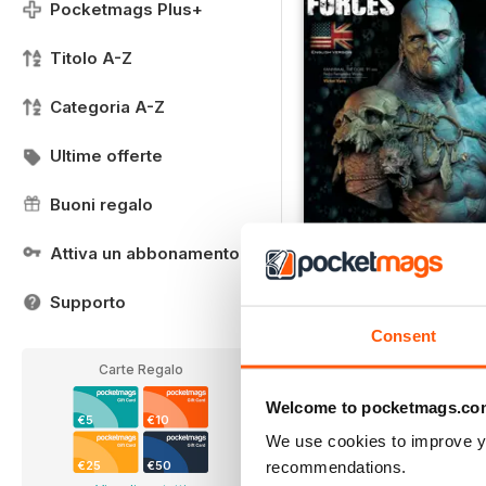
Pocketmags Plus+
Titolo A-Z
Categoria A-Z
Ultime offerte
Buoni regalo
Attiva un abbonamento
GAMEFORCES BOOK 0
Buy for
€6,99
Supporto
Vista
|
Al carrello
Consent
Carte Regalo
Welcome to pocketmags.co
€5
€10
We use cookies to improve y
recommendations.
€25
€50