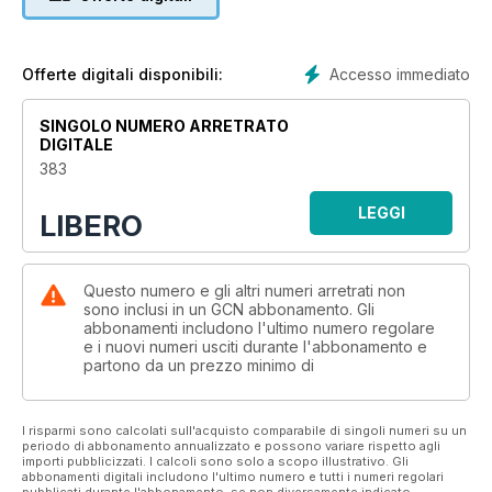
Summer is just around the corner, bringing with it many events
to look forward to. From the 40th anniversary of the Cork
Women’s Weekend to I’m Grand Mam’s national tour, from
Accesso immediato
Offerte digitali disponibili:
Pillow Queens’ biggest-ever headline gig to the Mother Pride
Block Party, we delve deeper into all of these and more
SINGOLO NUMERO ARRETRATO
across the magazine.
DIGITALE
383
On the note of queer parties, we also travel back in time to
some of the most iconic club nights to grace Dublin City: GAG,
LEGGI
LIBERO
POWDERBUBBLE and H.A.M. Meanwhile, a separate historical
article continues our series spotlighting the founding
members of the Sexual Liberation Movement, this time
remembering the impact of Gerry McNamara.
Questo numero e gli altri numeri arretrati non
sono inclusi in un GCN abbonamento. Gli
abbonamenti includono l'ultimo numero regolare
We round out the magazine by bidding farewell to Michael
e i nuovi numeri usciti durante l'abbonamento e
Brett, GCN’s departing Group Manager. Michael brought so
partono da un prezzo minimo di
much to GCN over the past 18 months and we wish him the
best of luck in his exciting next venture!
I risparmi sono calcolati sull'acquisto comparabile di singoli numeri su un
This issue promises a wide variety of voices and captivating
periodo di abbonamento annualizzato e possono variare rispetto agli
importi pubblicizzati. I calcoli sono solo a scopo illustrativo. Gli
reads, but one message remains the same: there is power in
abbonamenti digitali includono l'ultimo numero e tutti i numeri regolari
unity. Collaboration is the key to success, whether it be in
pubblicati durante l'abbonamento, se non diversamente indicato.