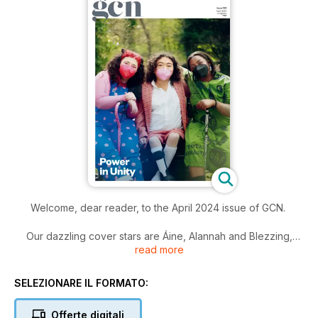
Welcome, dear reader, to the April 2024 issue of GCN.
Our dazzling cover stars are Áine, Alannah and Blezzing,
read more
photographed beautifully by Steven Peice. The cover shoot
accompanies two incredibly important articles, one charting
the history of the disability rights movement in Ireland and the
SELEZIONARE IL FORMATO:
other outlining what more needs to be done to achieve
liberation for queer disabled folk.
Offerte digitali