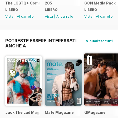
The LGBTQ+ Community Guide
285
GCN Media Pack
LIBERO
LIBERO
LIBERO
Vista
|
Al carrello
Vista
|
Al carrello
Vista
|
Al carrello
POTRESTE ESSERE INTERESSATI
Visualizza tutti
ANCHE A
Jack The Lad Magazine
Mate Magazine
QMagazine