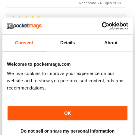
Recensito 24 luglio 2019
THOROUGHLY GOOD READ
Consent
Details
About
Great magazine for the Republic of Ireland
Recensito 20 luglio 2019
Welcome to pocketmags.com
We use cookies to improve your experience on our
website and to show you personalised content, ads and
BEST OF GCN OFFERS!
recommendations.
It's a good magazine for the LGBT community!
Recensito 20 settembre 2017
OK
Do not sell or share my personal information