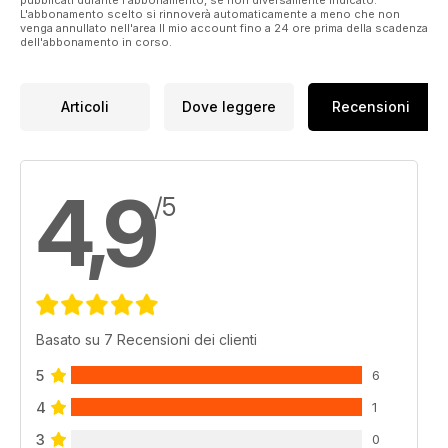
L'abbonamento scelto si rinnoverà automaticamente a meno che non
creative endeavours, achieving safe spaces or changing the
venga annullato nell'area Il mio account fino a 24 ore prima della scadenza
state of a nation. We must not forget that there is still much to
dell'abbonamento in corso.
fight for; queer liberation will not be achieved until all
minorities are empowered and equal. Listen to those who
have been silenced and find a way to fight for a better world
Articoli
Dove leggere
Recensioni
for all.
Thank you, as always, for reading; we hope you enjoy!
4,9
/5
Basato su 7 Recensioni dei clienti
5
6
4
1
3
0