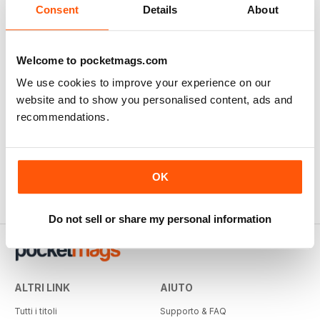
Consent
Details
About
001/2018
Buy for
€5,99
Vista
|
Al carrello
Welcome to pocketmags.com
We use cookies to improve your experience on our
website and to show you personalised content, ads and
recommendations.
OK
Do not sell or share my personal information
ALTRI LINK
AIUTO
Tutti i titoli
Supporto & FAQ