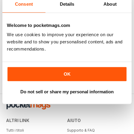
Consent
Details
About
002/2018
001/2018
Buy for
€5,99
Buy for
€5,99
Vista
|
Al carrello
Vista
|
Al carrello
Welcome to pocketmags.com
We use cookies to improve your experience on our
website and to show you personalised content, ads and
recommendations.
OK
Do not sell or share my personal information
ALTRI LINK
AIUTO
Tutti i titoli
Supporto & FAQ