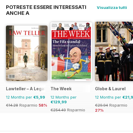
POTRESTE ESSERE INTERESSATI
Visualizza tutti
ANCHE A
Lawteller – A Legal Awareness Magazine
The Week
Globe & Laurel
12 Months per
€5,99
12 Months per
12 Months per
€21,
€129,99
€14.28
Risparmio
58%
€29.94
Risparmio
€254.49
Risparmio
27%
49%