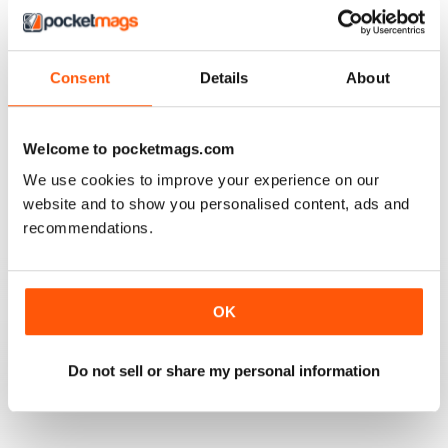
5
2
4
0
3
0
Consent
Details
About
2
0
1
0
Welcome to pocketmags.com
We use cookies to improve your experience on our
website and to show you personalised content, ads and
VISUALIZZA LE RECENSIONI
recommendations.
OK
GLOBE & LAUREL
Great magazine about an awesome organisation!
Do not sell or share my personal information
Recensito 11 febbraio 2026