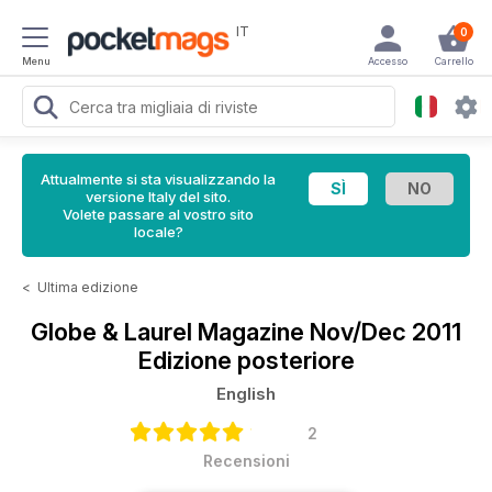
IT
0
Menu
Accesso
Carrello
Attualmente si sta visualizzando la
versione Italy del sito.
Volete passare al vostro sito
locale?
<
Ultima edizione
Globe & Laurel Magazine
Nov/Dec 2011
Edizione posteriore
English
2
Recensioni