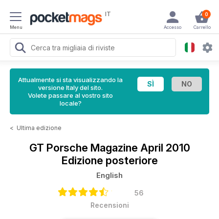
IT
0
Menu
Accesso
Carrello
Attualmente si sta visualizzando la
versione Italy del sito.
Volete passare al vostro sito
locale?
<
Ultima edizione
GT Porsche Magazine
April 2010
Edizione posteriore
English
56
Recensioni