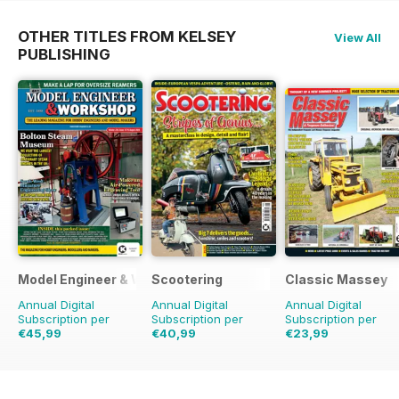
OTHER TITLES FROM KELSEY
View All
PUBLISHING
Model Engineer & Workshop Magazine
Scootering
Classic Massey
Annual Digital
Annual Digital
Annual Digital
Subscription per
Subscription per
Subscription per
€45,99
€40,99
€23,99
€71.88
Risparmio
36%
€71.88
Risparmio
43%
€29.94
Risparmio
20%