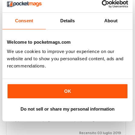
Recensito 29 aprile 2020
Consent
Details
About
GT PORSCHE
Welcome to pocketmags.com
Keep up the good work - your mag is an enjoyable
We use cookies to improve your experience on our
read
website and to show you personalised content, ads and
Recensito 24 febbraio 2020
recommendations.
OK
THE BEST PORSCHE MAGAZINE OUT THERE
Really enjoying GT Porsche's new look and fresh
content. Finally, we have a Porsche magazine that
Do not sell or share my personal information
knows how to have fun. That's what Porsches are
supposed to be, right? Fun. Keep up the good work.
Recensito 03 luglio 2019