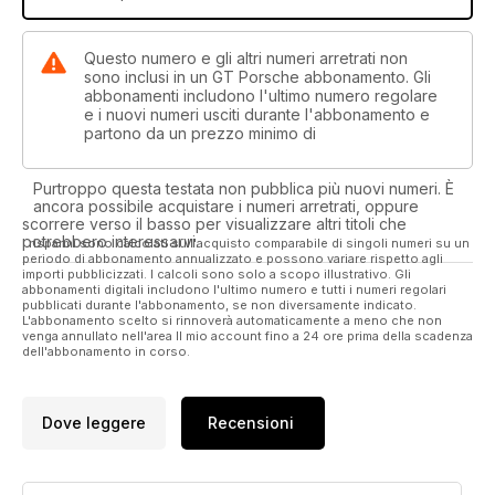
Questo numero e gli altri numeri arretrati non
sono inclusi in un GT Porsche abbonamento. Gli
abbonamenti includono l'ultimo numero regolare
e i nuovi numeri usciti durante l'abbonamento e
partono da un prezzo minimo di
Purtroppo questa testata non pubblica più nuovi numeri. È
ancora possibile acquistare i numeri arretrati, oppure
scorrere verso il basso per visualizzare altri titoli che
potrebbero interessarvi.
I risparmi sono calcolati sull'acquisto comparabile di singoli numeri su un
periodo di abbonamento annualizzato e possono variare rispetto agli
importi pubblicizzati. I calcoli sono solo a scopo illustrativo. Gli
abbonamenti digitali includono l'ultimo numero e tutti i numeri regolari
pubblicati durante l'abbonamento, se non diversamente indicato.
L'abbonamento scelto si rinnoverà automaticamente a meno che non
venga annullato nell'area Il mio account fino a 24 ore prima della scadenza
dell'abbonamento in corso.
Dove leggere
Recensioni