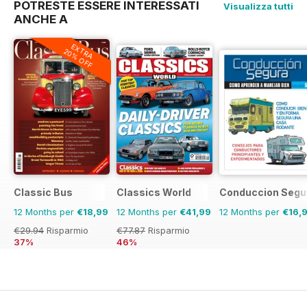
POTRESTE ESSERE INTERESSATI
Visualizza tutti
ANCHE A
EXTRA
20% OFF
Classic Bus
Classics World
Conduccion Segu
12 Months per
€18,99
12 Months per
€41,99
12 Months per
€16,
€29.94
Risparmio
€77.87
Risparmio
37%
46%