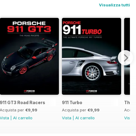
Visualizza tutti
s
911 GT3 Road Racers
911 Turbo
The B
Acquista per
€9,99
Acquista per
€9,99
Acqui
Vista
|
Al carrello
Vista
|
Al carrello
Vista