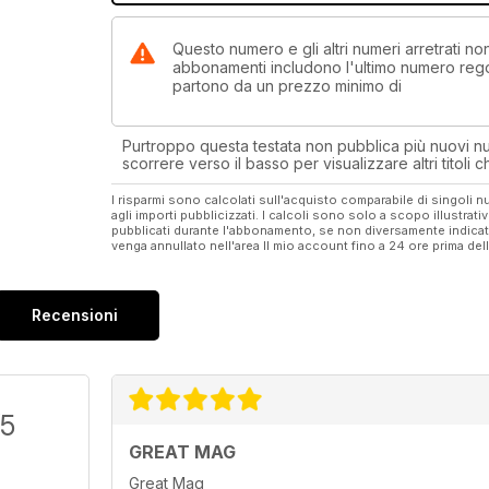
Questo numero e gli altri numeri arretrati n
abbonamenti includono l'ultimo numero rego
partono da un prezzo minimo di
Purtroppo questa testata non pubblica più nuovi num
scorrere verso il basso per visualizzare altri titoli
I risparmi sono calcolati sull'acquisto comparabile di singoli
agli importi pubblicizzati. I calcoli sono solo a scopo illustrati
pubblicati durante l'abbonamento, se non diversamente indic
venga annullato nell'area Il mio account fino a 24 ore prima d
Recensioni
/5
GREAT MAG
Great Mag