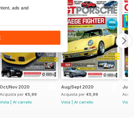
ntent, ads and
K
Oct/Nov 2020
Aug/Sept 2020
June
Acquista per
€5,99
Acquista per
€5,99
Acqui
Vista
|
Al carrello
Vista
|
Al carrello
Vista