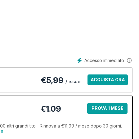
Accesso immediato
€
5,99
ACQUISTA ORA
/ issue
€1.09
PROVA 1 MESE
 altri grandi titoli. Rinnova a €11,99 / mese dopo 30 giorni.
oni