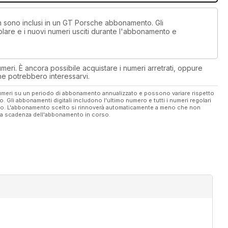
on sono inclusi in un GT Porsche abbonamento. Gli
lare e i nuovi numeri usciti durante l'abbonamento e
eri. È ancora possibile acquistare i numeri arretrati, oppure
 che potrebbero interessarvi.
 numeri su un periodo di abbonamento annualizzato e possono variare rispetto
vo. Gli abbonamenti digitali includono l'ultimo numero e tutti i numeri regolari
ato. L'abbonamento scelto si rinnoverà automaticamente a meno che non
ella scadenza dell'abbonamento in corso.