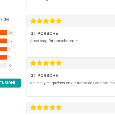
ni dei
38
GT PORSCHE
great mag for porschephiles
12
5
1
0
GT PORSCHE
ENSIONI
not many magazines cover transaxles and has this