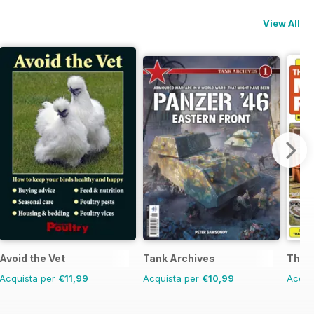
View All
Avoid the Vet
Tank Archives
The G
Acquista per
€11,99
Acquista per
€10,99
Acqui