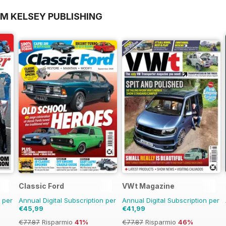
OM KELSEY PUBLISHING
Classic Ford
VWt Magazine
n per
Annual Digital Subscription per
Annual Digital Subscription per
€45,99
€41,99
€77.87
Risparmio
41%
€77.87
Risparmio
46%