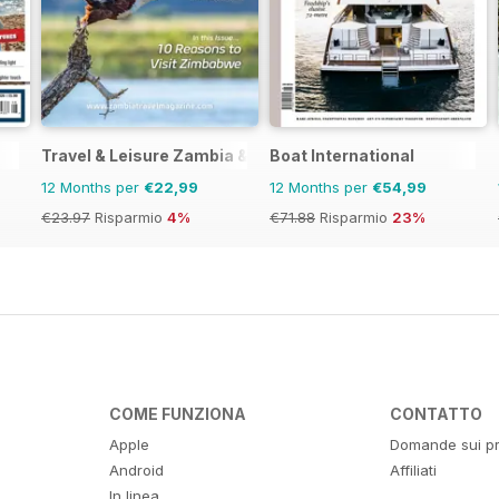
Travel & Leisure Zambia & Zimbabwe
Boat International
12 Months per
€22,99
12 Months per
€54,99
€23.97
Risparmio
4%
€71.88
Risparmio
23%
COME FUNZIONA
CONTATTO
Apple
Domande sui pr
Android
Affiliati
In linea