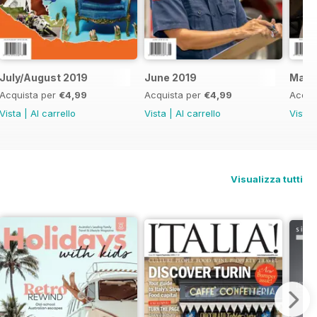
July/August 2019
June 2019
May 
Acquista per
€4,99
Acquista per
€4,99
Acqui
Vista
|
Al carrello
Vista
|
Al carrello
Vista
Visualizza tutti