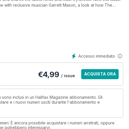
view with reclusive musician Garrett Mason, a look at how The
asic training at Camp Aldershot.
Accesso immediato
€
4,99
ACQUISTA ORA
/ issue
on sono inclusi in un Halifax Magazine abbonamento. Gli
lare e i nuovi numeri usciti durante l'abbonamento e
eri. È ancora possibile acquistare i numeri arretrati, oppure
 che potrebbero interessarvi.