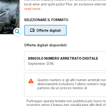
local wine and spirit picks! Plus: an exclusive inter
read more
Carleton pulled back from the brink, and exploring b
SELEZIONARE IL FORMATO:
Offerte digitali
Offerte digitali disponibili:
SINGOLO NUMERO ARRETRATO DIGITALE
September 2018
Questo numero e gli altri numeri arretrati n
abbonamenti includono l'ultimo numero rego
partono da un prezzo minimo di
Purtroppo questa testata non pubblica più nuovi num
scorrere verso il basso per visualizzare altri titoli