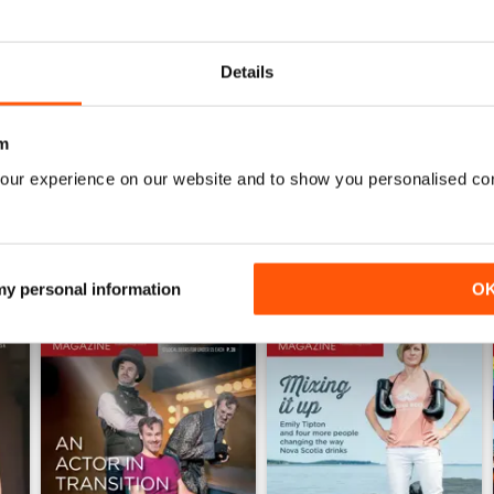
0
0
Details
ENSIONI
m
our experience on our website and to show you personalised co
 my personal information
O