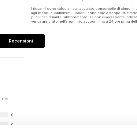
I risparmi sono calcolati sull'acquisto comparabile di singoli
agli importi pubblicizzati. I calcoli sono solo a scopo illustrati
pubblicati durante l'abbonamento, se non diversamente indic
venga annullato nell'area Il mio account fino a 24 ore prima d
Recensioni
 dei
0
0
0