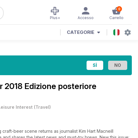
0
Plus+
Accesso
Carrello
CATEGORIE
 2018 Edizione posteriore
Leisure Interest
(
Travel
)
 craft-beer scene returns as journalist Kim Hart Macneill
e and shares the latest news and must-try brews. New this issue: