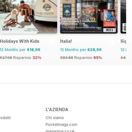
Holidays With Kids
Italia!
Signa
12 Months per
€18,99
12 Months per
€28,99
12 Mo
€27.96
Risparmio
32%
€83.88
Risparmio
65%
€47.9
L'AZIENDA
odotti
Chi siamo
Pocketmags.com
magazine.co.uk