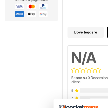
Dove leggere
N/A
Basato su 0 Recensioni
clienti
5
4
3