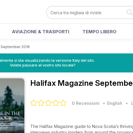
AVIAZIONE & TRASPORTI
TEMPO LIBERO
September 2018
lmente si sta visualizzando la versione Italy del sito.
Volete passare al vostro sito locale?
Halifax Magazine
September
0 Recensioni
• English
•
The Halifax Magazine guide to Nova Scotia’s thriving
interviews industry insiders from around the provinc