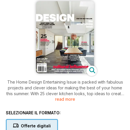
The Home Design Entertaining Issue is packed with fabulous
projects and clever ideas for making the best of your home
this summer. With 25 clever kitchen looks, top ideas to create
read more
the perfect outdoor room, expert advice to enhance your
garden with a beautiful pool and our fabulous Tablescapes
feature, your summer living will never have looked more
SELEZIONARE IL FORMATO:
beautiful or functioned so well. Don’t miss this exciting issue.
Offerte digitali