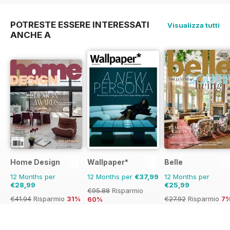
36%
POTRESTE ESSERE INTERESSATI
Visualizza tutti
ANCHE A
Home Design
Wallpaper*
Belle
12 Months per
12 Months per
€37,99
12 Months per
€28,99
€25,99
€95.88
Risparmio
€41.94
Risparmio
31%
€27.92
Risparmio
7
60%