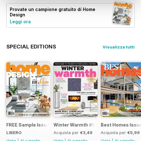
Provate un
campione gratuito
di Home
Design
Leggi ora
SPECIAL EDITIONS
Visualizza tutti
FREE Sample Issue
Winter Warmth #9
Best Homes Issu
LIBERO
Acquista per
€3,49
Acquista per
€5,99
Vista
|
Al carrello
Vista
|
Al carrello
Vista
|
Al carrello