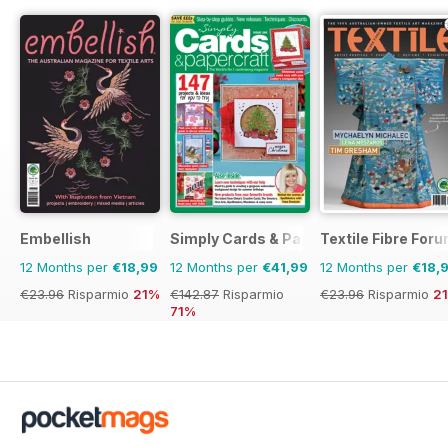
Embellish
Simply Cards & Papercraft
Textile Fibre For
12 Months per
€18,99
12 Months per
€41,99
12 Months per
€18,
€23.96
Risparmio
21%
€142.87
Risparmio
€23.96
Risparmio
2
71%