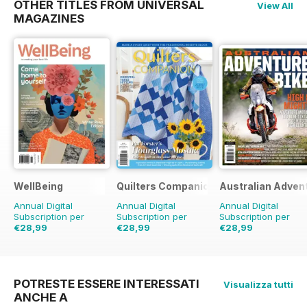
OTHER TITLES FROM UNIVERSAL
View All
MAGAZINES
WellBeing
Quilters Companion
Australian Adven
Annual Digital
Annual Digital
Annual Digital
Subscription per
Subscription per
Subscription per
€28,99
€28,99
€28,99
€41.94
Risparmio
31%
€41.94
Risparmio
31%
€41.94
Risparmio
31
POTRESTE ESSERE INTERESSATI
Visualizza tutti
ANCHE A