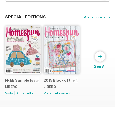
SPECIAL EDITIONS
Visualizza tutti
+
See All
FREE Sample Issue
2015 Block of the Month Sneak Peek
LIBERO
LIBERO
Vista
|
Al carrello
Vista
|
Al carrello