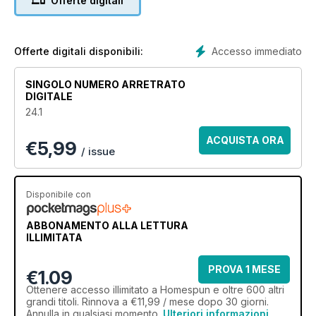
Offerte digitali
make quilts, bags, softies, dolls, cushions, wall hangings, and
everything in-between.
Accesso immediato
Offerte digitali disponibili:
SINGOLO NUMERO ARRETRATO
DIGITALE
24.1
ACQUISTA ORA
€
5,99
/ issue
Disponibile con
ABBONAMENTO ALLA LETTURA
ILLIMITATA
PROVA 1 MESE
€1.09
Ottenere
accesso illimitato
a Homespun e oltre 600 altri
grandi titoli. Rinnova a €11,99 / mese dopo 30 giorni.
Annulla in qualsiasi momento.
Ulteriori informazioni