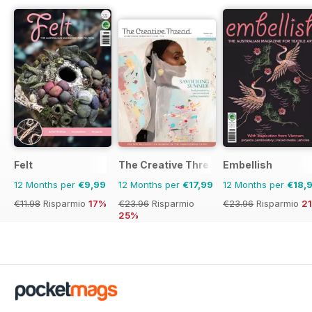
Felt
The Creative Thread
Embellish
12 Months per
€9,99
12 Months per
€17,99
12 Months per
€18,
€11.98
Risparmio
17%
€23.96
Risparmio
€23.96
Risparmio
2
25%