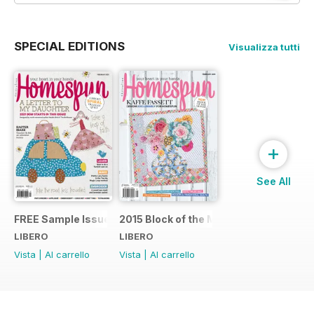
SPECIAL EDITIONS
Visualizza tutti
+
See All
FREE Sample Issue
2015 Block of the Month Sneak Peek
LIBERO
LIBERO
Vista
|
Al carrello
Vista
|
Al carrello