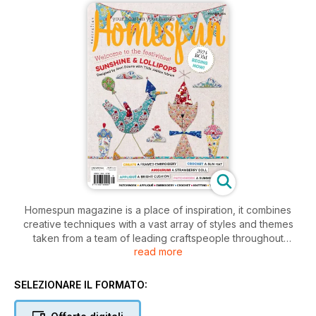
Homespun magazine is a place of inspiration, it combines
creative techniques with a vast array of styles and themes
taken from a team of leading craftspeople throughout
read more
Australia and the world. Homespun is a publication that is at
the forefront of the industry, made by people who are
passionate about craft. Each issue of the magazine features
SELEZIONARE IL FORMATO:
step-by-step easy-to-follow project ideas and accompanying
patterns sheets, a variety of crafts including quilts to bags to