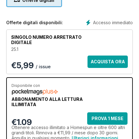
Offerte digitali
dolls, inspirational photographs of fantastic finished products
plus interesting reads to engage and entertain.
Accesso immediato
Offerte digitali disponibili:
SINGOLO NUMERO ARRETRATO
DIGITALE
25.1
ACQUISTA ORA
€
5,99
/ issue
Disponibile con
ABBONAMENTO ALLA LETTURA
ILLIMITATA
PROVA 1 MESE
€1.09
Ottenere
accesso illimitato
a Homespun e oltre 600 altri
grandi titoli. Rinnova a €11,99 / mese dopo 30 giorni.
Annulla in qualsiasi momento.
Ulteriori informazioni