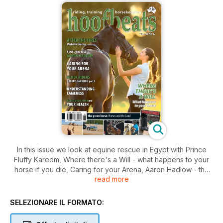
In this issue we look at equine rescue in Egypt with Prince
Fluffy Kareem, Where there's a Will - what happens to your
horse if you die, Caring for your Arena, Aaron Hadlow - the
read more
next in our Riders Who Juggle series , Herbal care of horses
after a fire, Control the Engine - groundwork exercises for
the older rider, Ken Faulkner - natural horseman, and many
SELEZIONARE IL FORMATO:
more features as well as our regular sections, Please Explain,
The GreenHorse and HorseFront News.