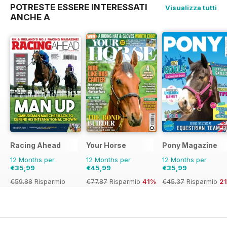
POTRESTE ESSERE INTERESSATI
Visualizza tutti
ANCHE A
Racing Ahead
Your Horse
Pony Magazine
12 Months per
12 Months per
12 Months per
€35,99
€45,99
€35,99
€59.88
Risparmio
€77.87
Risparmio
41%
€45.37
Risparmio
2
40%