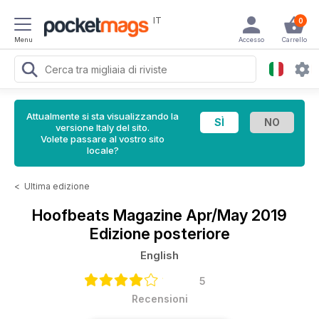
IT
0
Menu
Accesso
Carrello
Attualmente si sta visualizzando la
versione Italy del sito.
Volete passare al vostro sito
locale?
<
Ultima edizione
Hoofbeats Magazine
Apr/May 2019
Edizione posteriore
English
5
Recensioni