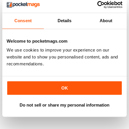
4
0
3
0
2
0
Consent
Details
About
1
1
Welcome to pocketmags.com
VISUALIZZA LE RECENSIONI
We use cookies to improve your experience on our
website and to show you personalised content, ads and
recommendations.
HOOFBEATS
OK
I have purchased this magazine for many many years
but have switched over to the digital version and I love
it. The Green Horse is one of my favourite sections
Do not sell or share my personal information
Recensito 19 aprile 2020