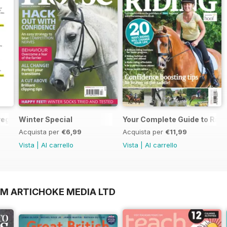
regarding your Horse magazine subscription
Winter Special
Your Complete Guide to Ridi
Acquista per
€6,99
Acquista per
€11,99
Vista
|
Al carrello
Vista
|
Al carrello
OM ARTICHOKE MEDIA LTD