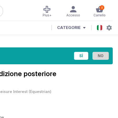
0
Plus+
Accesso
Carrello
CATEGORIE
dizione posteriore
eisure Interest
(
Equestrian
)
ge.