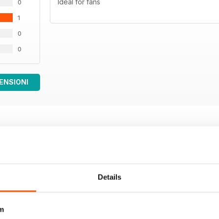
Ideal for fans
0
1
0
0
ENSIONI
Details
m