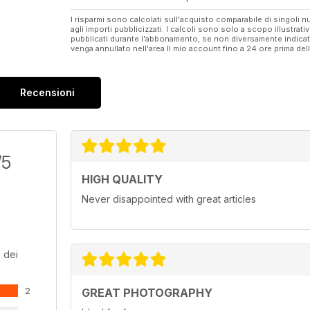
I risparmi sono calcolati sull'acquisto comparabile di singoli
agli importi pubblicizzati. I calcoli sono solo a scopo illustrati
pubblicati durante l'abbonamento, se non diversamente indic
venga annullato nell'area Il mio account fino a 24 ore prima d
Recensioni
/5
HIGH QUALITY
Never disappointed with great articles
 dei
2
GREAT PHOTOGRAPHY