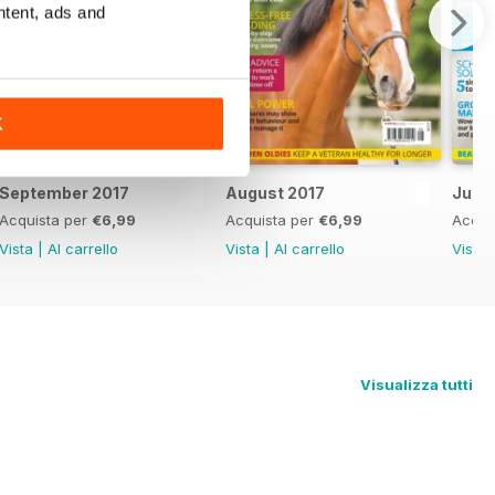
ntent, ads and
K
September 2017
August 2017
July 
Acquista per
€6,99
Acquista per
€6,99
Acqui
Vista
|
Al carrello
Vista
|
Al carrello
Vista
Visualizza tutti