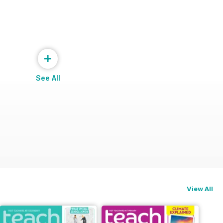
+
See All
ng
View All