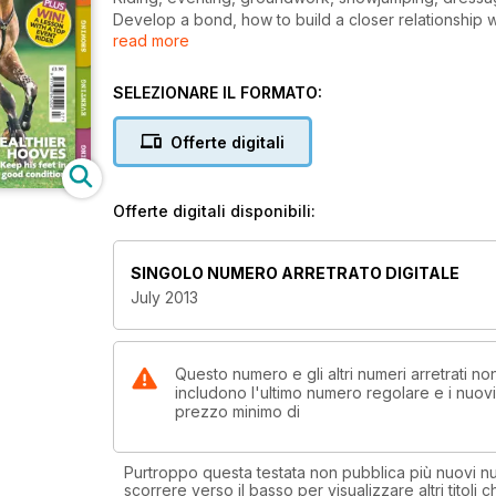
Develop a bond, how to build a closer relationship w
read more
Fly sprays, find out which ones really work.
Jumping know-how, ditch that filler phobia.
Spot on! Why we love appaloosas.
SELEZIONARE IL FORMATO:
The “magic” training tool, tackle loading issues, s
Healthier hooves, keep his feet in good condition.
Offerte digitali
Offerte digitali disponibili:
SINGOLO NUMERO ARRETRATO DIGITALE
July 2013
Questo numero e gli altri numeri arretrati 
includono l'ultimo numero regolare e i nuov
prezzo minimo di
Purtroppo questa testata non pubblica più nuovi num
scorrere verso il basso per visualizzare altri titoli