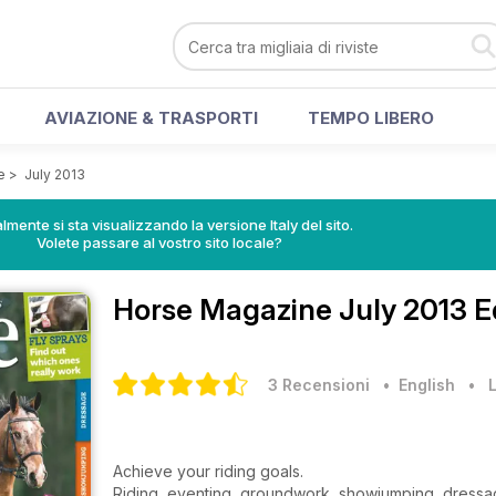
AVIAZIONE & TRASPORTI
TEMPO LIBERO
e
>
July 2013
lmente si sta visualizzando la versione Italy del sito.
Volete passare al vostro sito locale?
Horse Magazine
July 2013 E
3 Recensioni
• English
•
L
Achieve your riding goals.
Riding, eventing, groundwork, showjumping, dressa