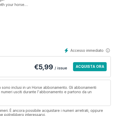
ith your horse.
pook-proof your horse, overcome any fear.
Accesso immediato
€
5,99
ACQUISTA ORA
/ issue
non sono inclusi in un Horse abbonamento. Gli abbonamenti
i numeri usciti durante l'abbonamento e partono da un
eri. È ancora possibile acquistare i numeri arretrati, oppure
 che potrebbero interessarvi.