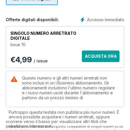
Accesso immediato
Offerte digitali disponibili:
SINGOLO NUMERO ARRETRATO
DIGITALE
Issue 10
ACQUISTA ORA
€
4,99
/ issue
Questo numero e gli altri numeri arretrati non
sono inclusi in un I.Business abbonamento. Gli
abbonamenti includono l'ultimo numero regolare
e i nuovi numeri usciti durante l'abbonamento e
partono da un prezzo minimo di
Purtroppo questa testata non pubblica più nuovi numeri. È
ancora possibile acquistare i numeri arretrati, oppure
scorrere verso il basso per visualizzare altri titoli che
potrebbero interessarvi.
I risparmi sono calcolati sull'acquisto comparabile di singoli numeri su un