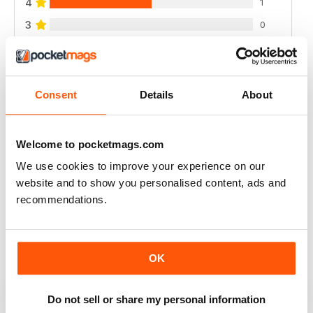
4
1
3
0
2
0
1
0
Consent
Details
About
VISUALIZZA LE RECENSIONI
Welcome to pocketmags.com
We use cookies to improve your experience on our
website and to show you personalised content, ads and
GOOD APPLE RELATED BUSINESS MAG
recommendations.
Good Apple-related business magazine, worth reading.
Recensito 12 agosto 2020
OK
Do not sell or share my personal information