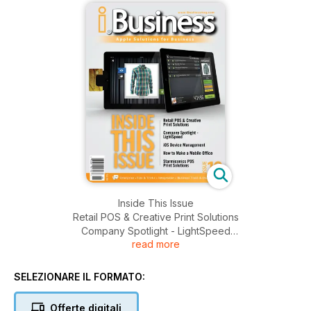
Inside This Issue
Retail POS & Creative Print Solutions
Company Spotlight - LightSpeed
read more
iOS Device Management
How to Make a Mobile Office
Starm iconics POS Print Solutions
SELEZIONARE IL FORMATO:
Offerte digitali