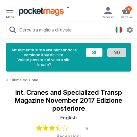
IT
0
Menu
Accesso
Carrello
Attualmente si sta visualizzando la
versione Italy del sito.
Volete passare al vostro sito
locale?
<
Ultima edizione
Int. Cranes and Specialized Transp
Magazine
November 2017 Edizione
posteriore
English
5
Recensioni