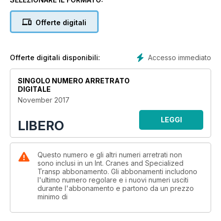
of rough terrain cranes currently available.
Offerte digitali
NEWS SPECIAL: SARENS SGC 140
Sarens has launched the first of three new super heavy lift
cranes. Alex Dahm reports.
Accesso immediato
Offerte digitali disponibili:
INTERVIEW: TON KLIJN
ICST speaks to ESTA director Ton Klijn about his vision for
SINGOLO NUMERO ARRETRATO
the future of the organisation.
DIGITALE
November 2017
BELOW THE HOOK
There are a range of new products in the belowthe- hook
LEGGI
LIBERO
sector. Christian Shelton reports.
TECHNICAL SLINGS
Lifting specialist Keith Anderson proposes an easier way to
Questo numero e gli altri numeri arretrati non
sono inclusi in un Int. Cranes and Specialized
calculate sling forces.
Transp abbonamento. Gli abbonamenti includono
l'ultimo numero regolare e i nuovi numeri usciti
ICM20
durante l'abbonamento e partono da un prezzo
ICST’s ranking of the top 20 world’s largest crane
minimo di
manufacturers.