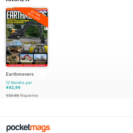
EXTRA
20% OFF
Earthmovers
12 Months per
€42,99
€59.88
Risparmio
28%