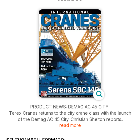
PRODUCT NEWS: DEMAG AC 45 CITY
Terex Cranes returns to the city crane class with the launch
of the Demag AC 45 City. Christian Shelton reports.
read more
ROUGH TERRAIN CRANES
Christian Shelton highlights some of the features on a number
SELEZIONARE IL FORMATO: