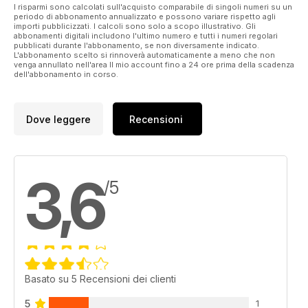
SPMT
I risparmi sono calcolati sull'acquisto comparabile di singoli numeri su un
periodo di abbonamento annualizzato e possono variare rispetto agli
A look at a selection of products and projects in the world of
importi pubblicizzati. I calcoli sono solo a scopo illustrativo. Gli
self propelled modular transporters. Christian Shelton reports.
abbonamenti digitali includono l'ultimo numero e tutti i numeri regolari
pubblicati durante l'abbonamento, se non diversamente indicato.
L'abbonamento scelto si rinnoverà automaticamente a meno che non
venga annullato nell'area Il mio account fino a 24 ore prima della scadenza
dell'abbonamento in corso.
Dove leggere
Recensioni
3,6
/5
Basato su 5 Recensioni dei clienti
5
1