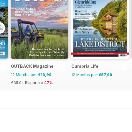
OUTBACK Magazine
Cumbria Life
12 Months per
€18,99
12 Months per
€57,99
€35.94
Risparmio
47%