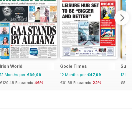
Irish World
Goole Times
Susse
12 Months per
€69,99
12 Months per
€47,99
12 Mo
€129.48
Risparmio
46%
€61.88
Risparmio
22%
€83.8