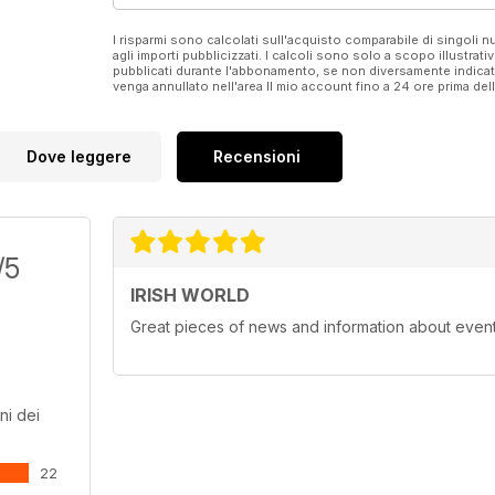
I risparmi sono calcolati sull'acquisto comparabile di singoli
agli importi pubblicizzati. I calcoli sono solo a scopo illustrati
pubblicati durante l'abbonamento, se non diversamente indic
venga annullato nell'area Il mio account fino a 24 ore prima d
Dove leggere
Recensioni
/5
IRISH WORLD
Great pieces of news and information about events 
ni dei
22