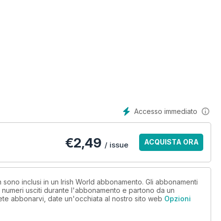
Accesso immediato
€
2,49
ACQUISTA ORA
/ issue
on sono inclusi in un Irish World abbonamento. Gli abbonamenti
i numeri usciti durante l'abbonamento e partono da un
ete abbonarvi, date un'occhiata al nostro sito web
Opzioni