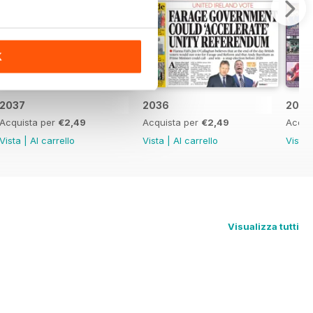
K
2037
2036
2035
Acquista per
€2,49
Acquista per
€2,49
Acqui
Vista
|
Al carrello
Vista
|
Al carrello
Vista
Visualizza tutti