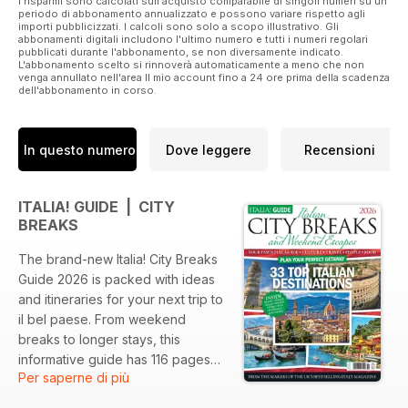
I risparmi sono calcolati sull'acquisto comparabile di singoli numeri su un
periodo di abbonamento annualizzato e possono variare rispetto agli
importi pubblicizzati. I calcoli sono solo a scopo illustrativo. Gli
abbonamenti digitali includono l'ultimo numero e tutti i numeri regolari
pubblicati durante l'abbonamento, se non diversamente indicato.
L'abbonamento scelto si rinnoverà automaticamente a meno che non
venga annullato nell'area Il mio account fino a 24 ore prima della scadenza
dell'abbonamento in corso.
In questo numero
Dove leggere
Recensioni
ITALIA! GUIDE | CITY
BREAKS
The brand-new Italia! City Breaks
Guide 2026 is packed with ideas
and itineraries for your next trip to
il bel paese. From weekend
breaks to longer stays, this
informative guide has 116 pages
Per saperne di più
of travel know-how and essential
advice from our expert travel