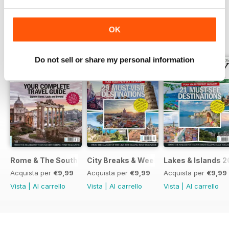
OK
SPECIAL EDITIONS
Visualizza tutti
Do not sell or share my personal information
Rome & The South 2022
City Breaks & Weekend Escapes 2022
Lakes & Islands 2
Acquista per
€9,99
Acquista per
€9,99
Acquista per
€9,99
Vista
|
Al carrello
Vista
|
Al carrello
Vista
|
Al carrello