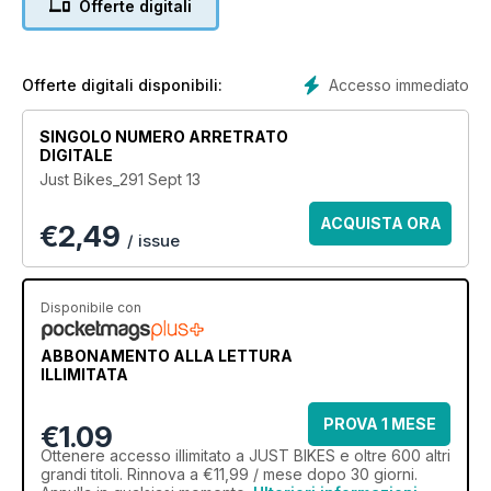
Offerte digitali
Accesso immediato
Offerte digitali disponibili:
SINGOLO NUMERO ARRETRATO
DIGITALE
Just Bikes_291 Sept 13
ACQUISTA ORA
€
2,49
/ issue
Disponibile con
ABBONAMENTO ALLA LETTURA
ILLIMITATA
PROVA 1 MESE
€1.09
Ottenere
accesso illimitato
a JUST BIKES e oltre 600 altri
grandi titoli. Rinnova a €11,99 / mese dopo 30 giorni.