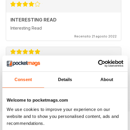
INTERESTING READ
Interesting Read
Recensito 21 agosto 2022
AS THE NAME SAYS AIMED AT ALL
MOTORBIKERS
Consent
Details
About
Great if you want to buy, sell or just dream bikes
Recensito 07 luglio 2019
Welcome to pocketmags.com
We use cookies to improve your experience on our
website and to show you personalised content, ads and
recommendations.