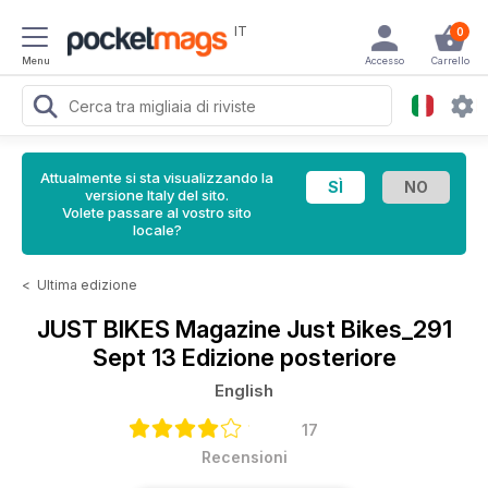
IT
0
Menu
Accesso
Carrello
Attualmente si sta visualizzando la
versione Italy del sito.
Volete passare al vostro sito
locale?
<
Ultima edizione
JUST BIKES Magazine
Just Bikes_291
Sept 13 Edizione posteriore
English
17
Recensioni