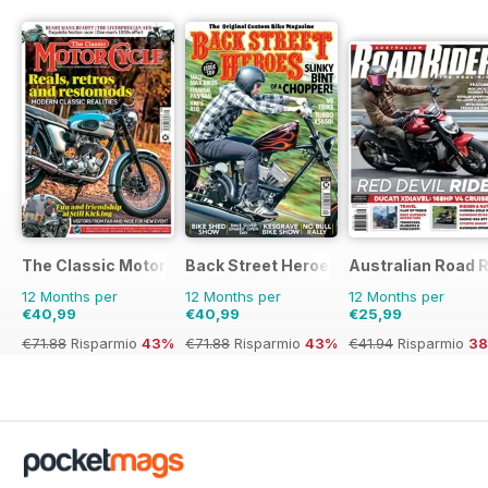
The Classic MotorCycle
Back Street Heroes
Australian Road R
12 Months per
12 Months per
12 Months per
€40,99
€40,99
€25,99
€71.88
Risparmio
43%
€71.88
Risparmio
43%
€41.94
Risparmio
3