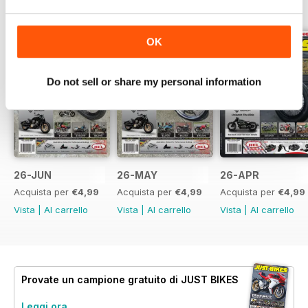
EDIZIONI INDIETRO
Visualizza tutti
OK
Do not sell or share my personal information
26-JUN
26-MAY
26-APR
Acquista per
€4,99
Acquista per
€4,99
Acquista per
€4,99
Vista
|
Al carrello
Vista
|
Al carrello
Vista
|
Al carrello
Provate un
campione gratuito
di JUST BIKES
Leggi ora