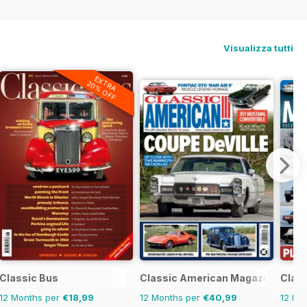
Visualizza tutti
EXTRA
20% OFF
Classic Bus
Classic American Magazine
Clas
12 Months per
€18,99
12 Months per
€40,99
12 Mo