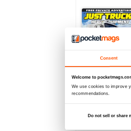
Consent
Welcome to pocketmags.co
We use cookies to improve y
23-12
recommendations.
Acquista per
€4,99
Vista
|
Al carrello
Do not sell or share