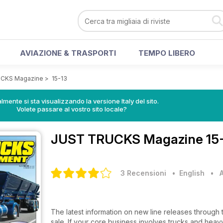
AVIAZIONE & TRASPORTI
TEMPO LIBERO
CKS Magazine
>
15-13
lmente si sta visualizzando la versione Italy del sito.
Volete passare al vostro sito locale?
JUST TRUCKS Magazine
15
3 Recensioni
• English
•
The latest information on new line releases through 
sale. If your core business involves trucks and heavy