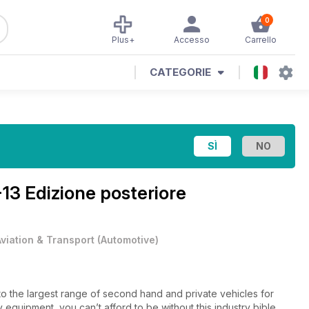
0
Plus+
Accesso
Carrello
CATEGORIE
-13 Edizione posteriore
Aviation & Transport
(
Automotive
)
to the largest range of second hand and private vehicles for
 equipment, you can’t afford to be without this industry bible.