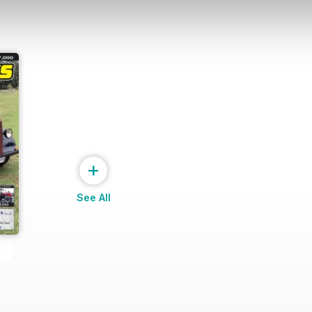
+
See All