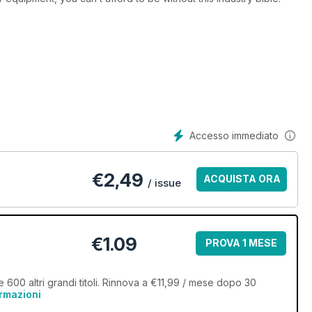
Accesso immediato
€
2,49
ACQUISTA ORA
/ issue
€1.09
PROVA 1 MESE
00 altri grandi titoli. Rinnova a €11,99 / mese dopo 30
ormazioni