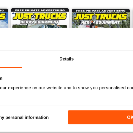
Details
m
our experience on our website and to show you personalised co
23-11
23-10
Acquista per
€4,99
Acquista per
€4,99
Vista
|
Al carrello
Vista
|
Al carrello
 my personal information
O