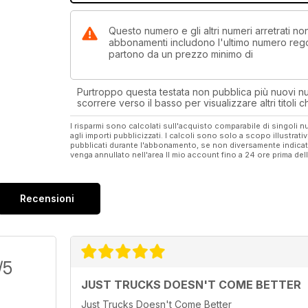
Questo numero e gli altri numeri arretrati 
abbonamenti includono l'ultimo numero rego
partono da un prezzo minimo di
Purtroppo questa testata non pubblica più nuovi num
scorrere verso il basso per visualizzare altri titoli
I risparmi sono calcolati sull'acquisto comparabile di singoli
agli importi pubblicizzati. I calcoli sono solo a scopo illustrati
pubblicati durante l'abbonamento, se non diversamente indic
venga annullato nell'area Il mio account fino a 24 ore prima d
Recensioni
/5
JUST TRUCKS DOESN'T COME BETTER
Just Trucks Doesn't Come Better