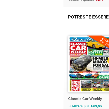
POTRESTE ESSERE
EXTR
20% OF
Classic Car Weekly
12 Months per
€84,99