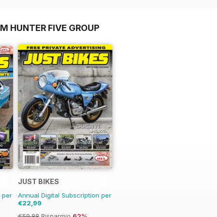
OM HUNTER FIVE GROUP
JUST BIKES
n per
Annual Digital Subscription per
€22,99
€59.88
Risparmio
62%