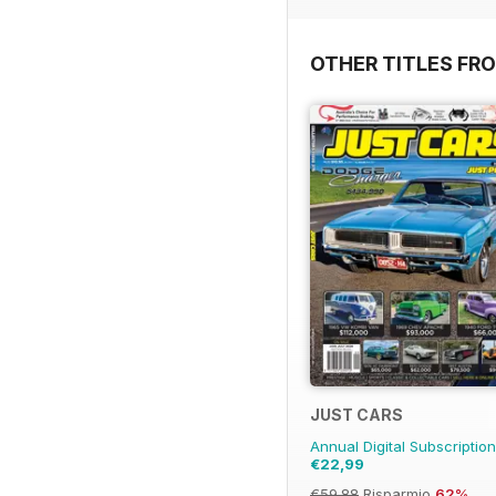
OTHER TITLES FR
JUST CARS
Annual Digital Subscriptio
€22,99
€59.88
Risparmio
62%