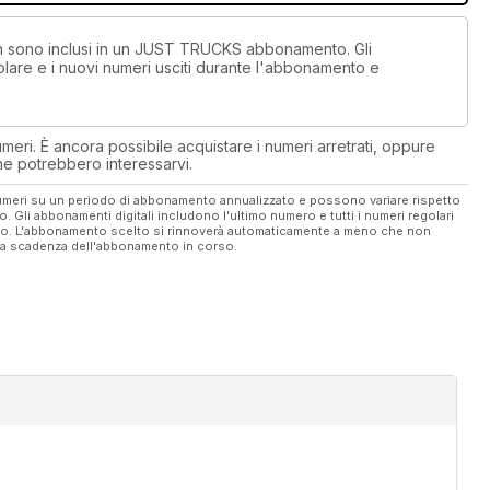
non sono inclusi in un JUST TRUCKS abbonamento. Gli
lare e i nuovi numeri usciti durante l'abbonamento e
eri. È ancora possibile acquistare i numeri arretrati, oppure
 che potrebbero interessarvi.
 numeri su un periodo di abbonamento annualizzato e possono variare rispetto
vo. Gli abbonamenti digitali includono l'ultimo numero e tutti i numeri regolari
ato. L'abbonamento scelto si rinnoverà automaticamente a meno che non
ella scadenza dell'abbonamento in corso.