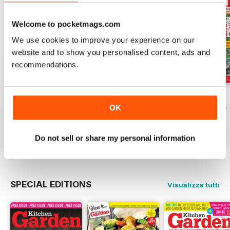
Welcome to pocketmags.com
We use cookies to improve your experience on our
website and to show you personalised content, ads and
recommendations.
Jul-26
Jun-26
May-26
OK
Acquista per
€7,99
Acquista per
€7,99
Acquista per
€7,99
Vista
|
Al carrello
Vista
|
Al carrello
Vista
|
Al carrello
Do not sell or share my personal information
SPECIAL EDITIONS
Visualizza tutti