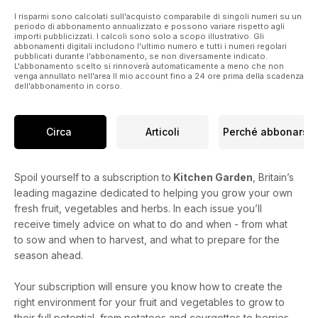
I risparmi sono calcolati sull'acquisto comparabile di singoli numeri su un
periodo di abbonamento annualizzato e possono variare rispetto agli
importi pubblicizzati. I calcoli sono solo a scopo illustrativo. Gli
abbonamenti digitali includono l'ultimo numero e tutti i numeri regolari
pubblicati durante l'abbonamento, se non diversamente indicato.
L'abbonamento scelto si rinnoverà automaticamente a meno che non
venga annullato nell'area Il mio account fino a 24 ore prima della scadenza
dell'abbonamento in corso.
Circa
Articoli
Perché abbonarsi
Spoil yourself to a subscription to
Kitchen Garden
, Britain’s
leading magazine dedicated to helping you grow your own
fresh fruit, vegetables and herbs. In each issue you’ll
receive timely advice on what to do and when - from what
to sow and when to harvest, and what to prepare for the
season ahead.
Your subscription will ensure you know how to create the
right environment for your fruit and vegetables to grow to
their full potential, from potatoes and courgettes to berries