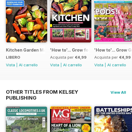
Kitchen Garden Magazine - Special Edition - Free
'How to'... Grow food for your kitchen
'How to'... Grow G
LIBERO
Acquista per
€4,99
Acquista per
€4,99
Vista
|
Al carrello
Vista
|
Al carrello
Vista
|
Al carrello
OTHER TITLES FROM KELSEY
View All
PUBLISHING