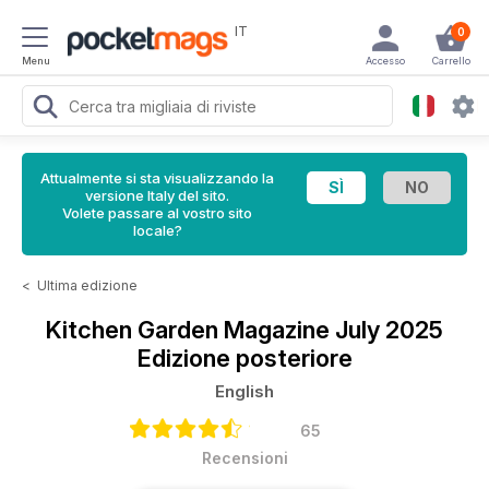
IT
0
Menu
Accesso
Carrello
Attualmente si sta visualizzando la
versione Italy del sito.
Volete passare al vostro sito
locale?
<
Ultima edizione
Kitchen Garden Magazine
July 2025
Edizione posteriore
English
65
Recensioni