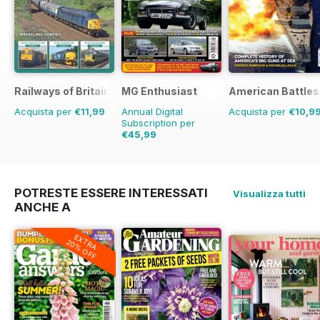
Railways of Britain
MG Enthusiast
American Battles
Acquista per
€11,99
Annual Digital
Acquista per
€10,9
Subscription per
€45,99
€95.88
Risparmio
52%
POTRESTE ESSERE INTERESSATI
Visualizza tutti
ANCHE A
EXTRA
20% OFF