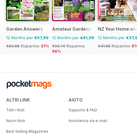
Garden Answers
Amateur Gardening
NZ Your Home an
12 Months per
€57,99
12 Months per
€41,99
12 Months per
€37,
€83.88
Risparmio
31%
€90.74
Risparmio
€41.88
Risparmio
9
54%
ALTRI LINK
AIUTO
Tutti i titoli
Supporto & FAQ
Nuovi titoli
Assistenza via e-mail
Best Selling Magazines