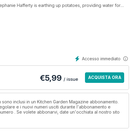
Stephanie Hafferty is earthing up potatoes, providing water for
perts answer your urgent gardening questions, Becky Searle
enefit to gardeners and much, much more!
Accesso immediato
€
5,99
ACQUISTA ORA
/ issue
non sono inclusi in un Kitchen Garden Magazine abbonamento.
egolare e i nuovi numeri usciti durante l'abbonamento e
numero . Se volete abbonarvi, date un'occhiata al nostro sito