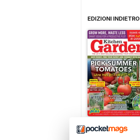
EDIZIONI INDIETRO
Jul-26
Acquista per
€7,99
Vista
|
Al carrello