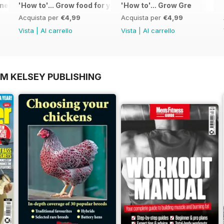
 - Special Edition - Free
'How to'... Grow food for your kitchen
'How to'... Grow Gre
Acquista per
€4,99
Acquista per
€4,99
Vista
|
Al carrello
Vista
|
Al carrello
OM KELSEY PUBLISHING