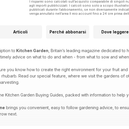
I risparmi sono calcolati sull'acquisto comparabile di singoli
agli importi pubblicizzati. I calcoli sono solo a scopo illustrati
pubblicati durante l'abbonamento, se non diversamente indic
venga annullato nell'area Il mio account fino a 24 ore prima d
Articoli
Perché abbonarsi
Dove leggere
iption to
Kitchen Garden
, Britain’s leading magazine dedicated to 
e timely advice on what to do and when - from what to sow and when
sure you know how to create the right environment for your fruit and 
 rhubarb. Read our special feature, where we visit the gardens of oth
arvesting.
the Kitchen Garden Buying Guides, packed with information to help 
ine
brings you convenient, easy to follow gardening advice, to ensu
grow next.