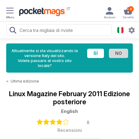
IT
0
Menu
Accesso
Carrello
Attualmente si sta visualizzando la
versione Italy del sito.
Volete passare al vostro sito
locale?
<
Ultima edizione
Linux Magazine
February 2011 Edizione
posteriore
English
8
Recensioni