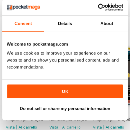
Consent
Details
About
EDIZIONI INDIETRO
Visualizza tutti
Welcome to pocketmags.com
We use cookies to improve your experience on our
website and to show you personalised content, ads and
recommendations.
OK
Do not sell or share my personal information
July 2026
June 2026
May 2026
Acquista per
€16,99
Acquista per
€16,99
Acquista per
€16,9
Vista
|
Al carrello
Vista
|
Al carrello
Vista
|
Al carrello