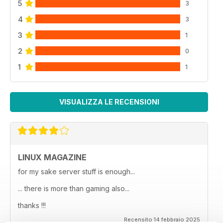
5
3
4
3
3
1
2
0
1
1
VISUALIZZA LE RECENSIONI
LINUX MAGAZINE
for my sake server stuff is enough...
... there is more than gaming also...
thanks !!!
Recensito 14 febbraio 2025