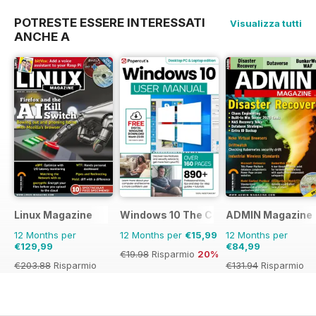
POTRESTE ESSERE INTERESSATI
Visualizza tutti
ANCHE A
Linux Magazine
Windows 10 The Complete Manual
ADMIN Magazine
12 Months per
12 Months per
€15,99
12 Months per
€129,99
€84,99
€19.98
Risparmio
20%
€203.88
Risparmio
€131.94
Risparmio
36%
36%