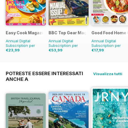
Easy Cook Magazine
BBC Top Gear Magazine
Good Food Home 
Annual Digital
Annual Digital
Annual Digital
Subscription per
Subscription per
Subscription per
€23,99
€53,99
€17,99
€59.90
Risparmio
€90.87
Risparmio
41%
€47.94
Risparmio
60%
62%
POTRESTE ESSERE INTERESSATI
Visualizza tutti
ANCHE A