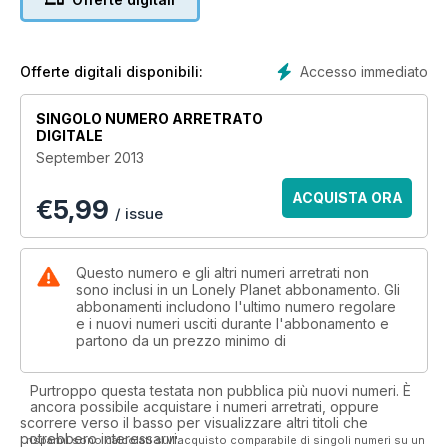
Accesso immediato
Offerte digitali disponibili:
SINGOLO NUMERO ARRETRATO
DIGITALE
September 2013
ACQUISTA ORA
€
5,99
/ issue
Questo numero e gli altri numeri arretrati non
sono inclusi in un Lonely Planet abbonamento. Gli
abbonamenti includono l'ultimo numero regolare
e i nuovi numeri usciti durante l'abbonamento e
partono da un prezzo minimo di
Purtroppo questa testata non pubblica più nuovi numeri. È
ancora possibile acquistare i numeri arretrati, oppure
scorrere verso il basso per visualizzare altri titoli che
potrebbero interessarvi.
I risparmi sono calcolati sull'acquisto comparabile di singoli numeri su un