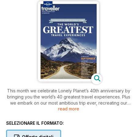
This month we celebrate Lonely Planet’s 40th anniversary by
bringing you the world’s 40 greatest travel experiences. Plus
we embark on our most ambitious trip ever, recreating our
read more
founders iconic trip from London to Sydney in a Mini. This
issue also features mini-guides to Tuscany, Tallinn, New York,
St Petersburg, Bangkok and Miami. And win a dream trip to
SELEZIONARE IL FORMATO:
Mexico.
Offerte digitali