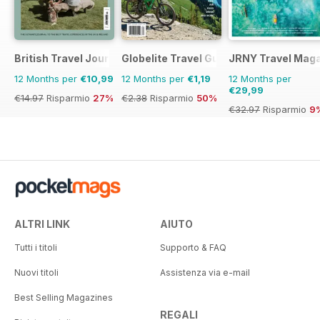
British Travel Journal
Globelite Travel Guides
JRNY Travel Mag
12 Months per
€10,99
12 Months per
€1,19
12 Months per
€29,99
€14.97
Risparmio
27%
€2.38
Risparmio
50%
€32.97
Risparmio
9
ALTRI LINK
AIUTO
Tutti i titoli
Supporto & FAQ
Nuovi titoli
Assistenza via e-mail
Best Selling Magazines
REGALI