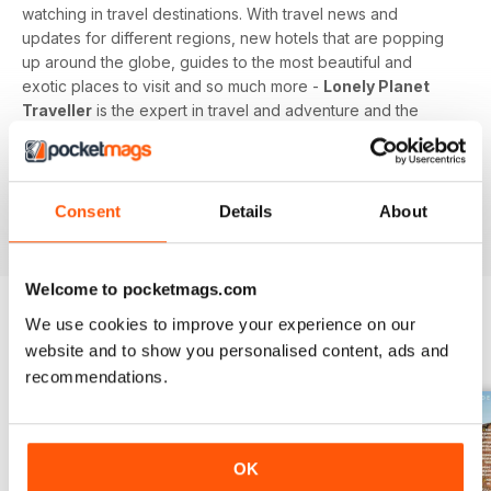
watching in travel destinations. With travel news and
updates for different regions, new hotels that are popping
up around the globe, guides to the most beautiful and
exotic places to visit and so much more -
Lonely Planet
Traveller
is the expert in travel and adventure and the
guide you need to plan your next great escape.
Whether you’re a travel junkie, sunseeker or honeymooner,
feed your love of travel today with a digital subscription to
Consent
Details
About
Lonely Planet Traveller magazine!
Welcome to pocketmags.com
We use cookies to improve your experience on our
website and to show you personalised content, ads and
EDIZIONI INDIETRO
Visualizza tutti
recommendations.
OK