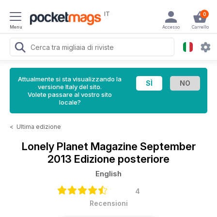
IT
0
Menu
Accesso
Carrello
Attualmente si sta visualizzando la
versione Italy del sito.
Volete passare al vostro sito
locale?
<
Ultima edizione
Lonely Planet Magazine
September
2013 Edizione posteriore
English
4
Recensioni