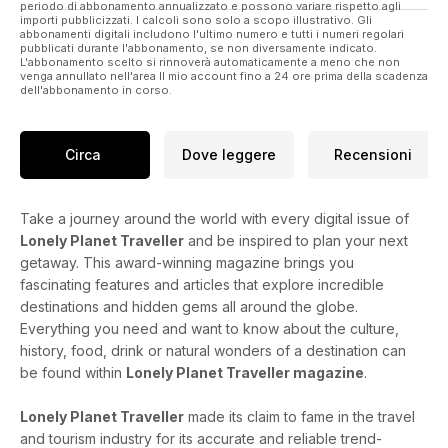
periodo di abbonamento annualizzato e possono variare rispetto agli
importi pubblicizzati. I calcoli sono solo a scopo illustrativo. Gli
abbonamenti digitali includono l'ultimo numero e tutti i numeri regolari
pubblicati durante l'abbonamento, se non diversamente indicato.
L'abbonamento scelto si rinnoverà automaticamente a meno che non
venga annullato nell'area Il mio account fino a 24 ore prima della scadenza
dell'abbonamento in corso.
Circa
Dove leggere
Recensioni
Take a journey around the world with every digital issue of
Lonely Planet Traveller
and be inspired to plan your next
getaway. This award-winning magazine brings you
fascinating features and articles that explore incredible
destinations and hidden gems all around the globe.
Everything you need and want to know about the culture,
history, food, drink or natural wonders of a destination can
be found within
Lonely Planet Traveller magazine
.
Lonely Planet Traveller
made its claim to fame in the travel
and tourism industry for its accurate and reliable trend-