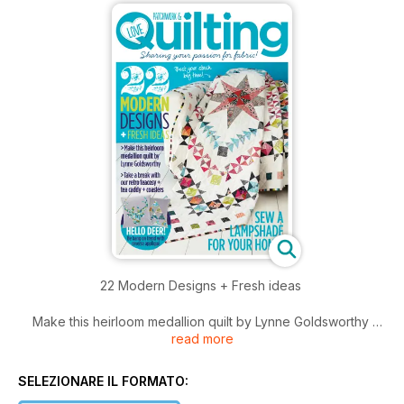
22 Modern Designs + Fresh ideas
Make this heirloom medallion quilt by Lynne Goldsworthy
read more
Take a break with our retro teacosy + tea caddy + coasters
SELEZIONARE IL FORMATO: