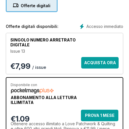
Offerte digitali
Accesso immediato
Offerte digitali disponibili:
SINGOLO NUMERO ARRETRATO
DIGITALE
Issue 13
ACQUISTA ORA
€
7,99
/ issue
Disponibile con
ABBONAMENTO ALLA LETTURA
ILLIMITATA
PROVA 1 MESE
€1.09
Ottenere
accesso illimitato
a Love Patchwork & Quilting
e oltre 600 altri grandi titoli. Rinnova a €11,99 / mese