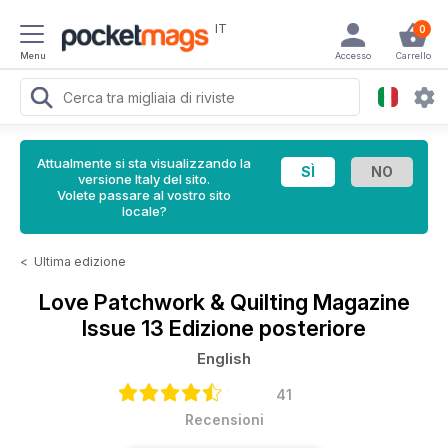
IT
0
Menu
Accesso
Carrello
Attualmente si sta visualizzando la
versione Italy del sito.
Volete passare al vostro sito
locale?
<
Ultima edizione
Love Patchwork & Quilting Magazine
Issue 13 Edizione posteriore
English
41
Recensioni