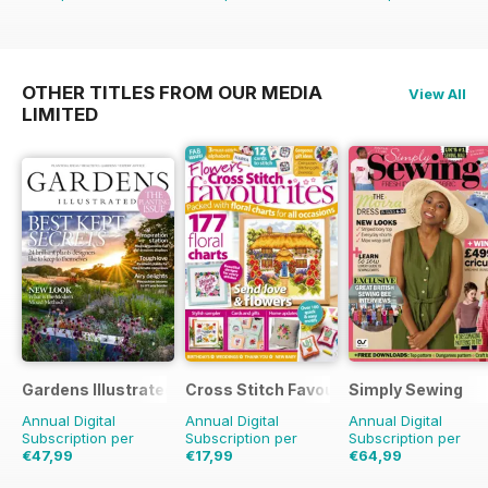
OTHER TITLES FROM OUR MEDIA
View All
LIMITED
Gardens Illustrated
Cross Stitch Favourites
Simply Sewing
Annual Digital
Annual Digital
Annual Digital
Subscription per
Subscription per
Subscription per
€47,99
€17,99
€64,99
€90.87
Risparmio
€27.96
Risparmio
€129.87
Risparmio