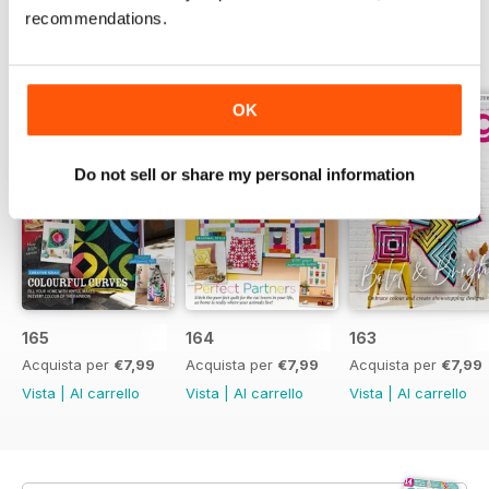
recommendations.
EDIZIONI INDIETRO
Visualizza tutti
OK
Do not sell or share my personal information
165
164
163
Acquista per
€7,99
Acquista per
€7,99
Acquista per
€7,99
Vista
|
Al carrello
Vista
|
Al carrello
Vista
|
Al carrello