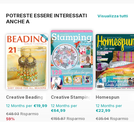
47%
36%
50%
POTRESTE ESSERE INTERESSATI
Visualizza tutti
ANCHE A
Creative Beading
Creative Stamping
Homespun
12 Months per
€19,99
12 Months per
12 Months per
€64,99
€22,99
€48.93
Risparmio
€155.87
Risparmio
€35.94
Risparmio
59%
58%
36%