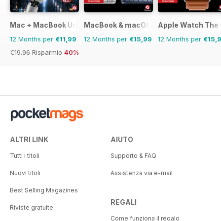
Mac + MacBook User
MacBook & macOS The Complete Man
Apple Watch The
12 Months per
€11,99
12 Months per
€15,99
12 Months per
€15,
€19.96
Risparmio
40%
ALTRI LINK
AIUTO
Tutti i titoli
Supporto & FAQ
Nuovi titoli
Assistenza via e-mail
Best Selling Magazines
REGALI
Riviste gratuite
Come funziona il regalo