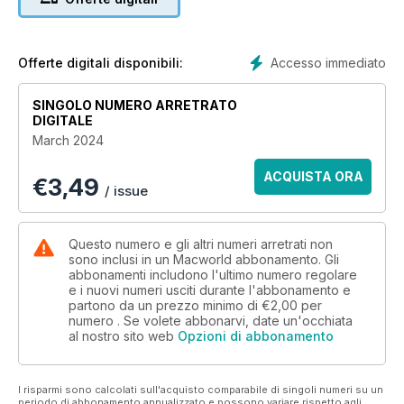
Accesso immediato
Offerte digitali disponibili:
SINGOLO NUMERO ARRETRATO
DIGITALE
March 2024
ACQUISTA ORA
€
3,49
/ issue
Questo numero e gli altri numeri arretrati non
sono inclusi in un Macworld abbonamento. Gli
abbonamenti includono l'ultimo numero regolare
e i nuovi numeri usciti durante l'abbonamento e
partono da un prezzo minimo di
€2,00
per
numero . Se volete abbonarvi, date un'occhiata
al nostro sito web
Opzioni di abbonamento
I risparmi sono calcolati sull'acquisto comparabile di singoli numeri su un
periodo di abbonamento annualizzato e possono variare rispetto agli