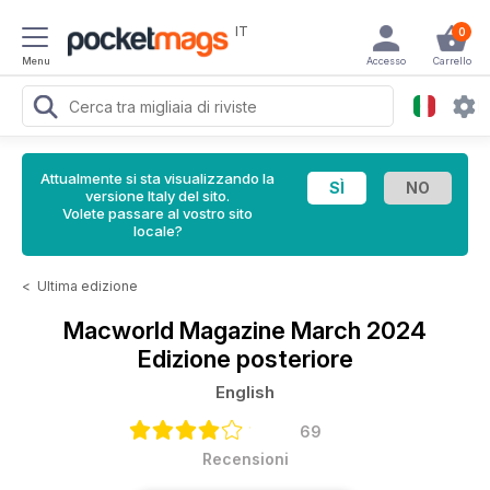
IT
0
Menu
Accesso
Carrello
Attualmente si sta visualizzando la
versione Italy del sito.
Volete passare al vostro sito
locale?
<
Ultima edizione
Macworld Magazine
March 2024
Edizione posteriore
English
69
Recensioni