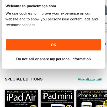
Welcome to pocketmags.com
We use cookies to improve your experience on our
website and to show you personalised content, ads and
recommendations.
July 2026
June 2026
May 2026
Acquista per
€3,49
Acquista per
€3,49
Acquista per
€3,49
OK
Vista
|
Al carrello
Vista
|
Al carrello
Vista
|
Al carrello
Do not sell or share my personal information
SPECIAL EDITIONS
Visualizza tutti