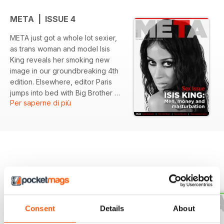
META | ISSUE 4
META just got a whole lot sexier,
as trans woman and model Isis
King reveals her smoking new
image in our groundbreaking 4th
edition. Elsewhere, editor Paris
jumps into bed with Big Brother UK
Per saperne di più
winner Luke Anderson and Roz
Kaveney opens up about her
former life as a sex worker. And
don’t miss our funny and frank
discussions about porn,
masturbation and the position that
every trans person should know -
EDIZIONI INDIETRO
Visualizza tutti
the legal one.
Consent
Details
About