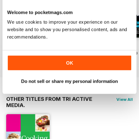
Welcome to pocketmags.com
We use cookies to improve your experience on our
website and to show you personalised content, ads and
recommendations.
issue 3
Issue 2
META issue 1
Acquista per
€2,49
Acquista per
€2,49
Acquista per
€2,49
Vista
|
Al carrello
Vista
|
Al carrello
Vista
|
Al carrello
OK
Do not sell or share my personal information
OTHER TITLES FROM TRI ACTIVE
View All
MEDIA.