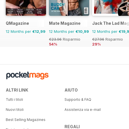
QMagazine
Mate Magazine
Jack The Lad Mag
12 Months per
€12,99
12 Months per
€10,99
12 Months per
€19,
€23.96
Risparmio
€27.96
Risparmio
54%
29%
ALTRI LINK
AIUTO
Tutti i titoli
Supporto & FAQ
Nuovi titoli
Assistenza via e-mail
Best Selling Magazines
REGALI