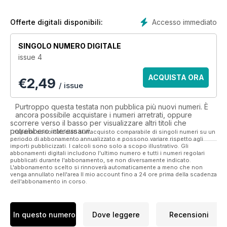
Accesso immediato
Offerte digitali disponibili:
SINGOLO NUMERO DIGITALE
issue 4
ACQUISTA ORA
€
2,49
/ issue
Purtroppo questa testata non pubblica più nuovi numeri. È
ancora possibile acquistare i numeri arretrati, oppure
scorrere verso il basso per visualizzare altri titoli che
potrebbero interessarvi.
I risparmi sono calcolati sull'acquisto comparabile di singoli numeri su un
periodo di abbonamento annualizzato e possono variare rispetto agli
importi pubblicizzati. I calcoli sono solo a scopo illustrativo. Gli
abbonamenti digitali includono l'ultimo numero e tutti i numeri regolari
pubblicati durante l'abbonamento, se non diversamente indicato.
L'abbonamento scelto si rinnoverà automaticamente a meno che non
venga annullato nell'area Il mio account fino a 24 ore prima della scadenza
dell'abbonamento in corso.
In questo numero
Dove leggere
Recensioni