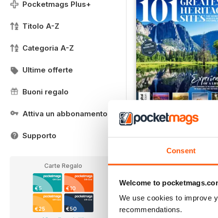
Pocketmags Plus+
Titolo A-Z
Categoria A-Z
Ultime offerte
Buoni regalo
Attiva un abbonamento
World's Greatest Herita
Supporto
Buy for
€7,99
Vista
|
Al carrello
Consent
Carte Regalo
Welcome to pocketmags.co
€5
€10
We use cookies to improve y
recommendations.
€25
€50