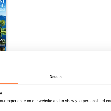
ge Sites 1st Edition
Details
m
our experience on our website and to show you personalised co