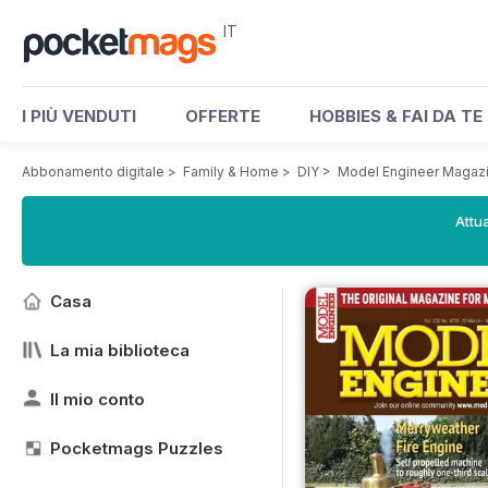
IT
I PIÙ VENDUTI
OFFERTE
HOBBIES & FAI DA TE
Abbonamento digitale
>
Family & Home
>
DIY
>
Model Engineer Magaz
Attua
Casa
La mia biblioteca
Il mio conto
Pocketmags Puzzles