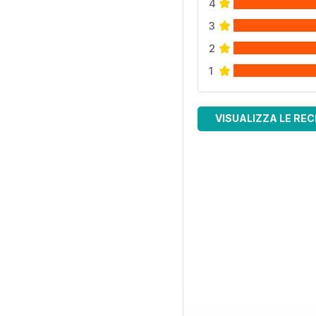
4
3
2
1
VISUALIZZA LE REC