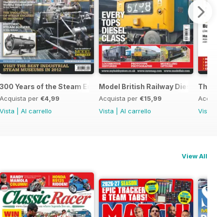
300 Years of the Steam Engine
Model British Railway Diesel Loc
The B
Acquista per
€4,99
Acquista per
€15,99
Acqui
Vista
|
Al carrello
Vista
|
Al carrello
Vista
View All