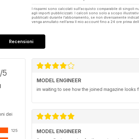
I risparmi sono calcolati sull'acquisto comparabile di singoli
agli importi pubblicizzati. I calcoli sono solo a scopo illustrati
pubblicati durante l'abbonamento, se non diversamente indic
venga annullato nell'area Il mio account fino a 24 ore prima d
Recensioni
/5
MODEL ENGINEER
im waiting to see how the joined magazine looks fi
ni dei
125
MODEL ENGINEER