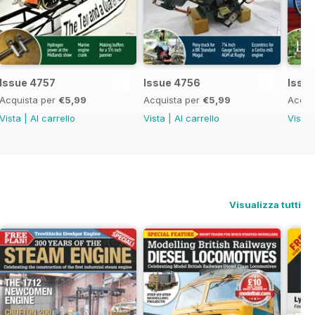
Issue 4757
Issue 4756
Issu
Acquista per
€5,99
Acquista per
€5,99
Acqui
Vista
|
Al carrello
Vista
|
Al carrello
Vista
Visualizza tutti