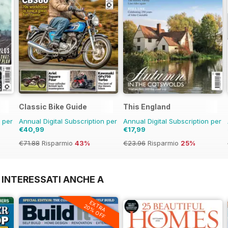
Classic Bike Guide
This England
n per
Annual Digital Subscription per
Annual Digital Subscription per
€40,99
€17,99
€71.88
Risparmio
43%
€23.96
Risparmio
25%
 INTERESSATI ANCHE A
EXTRA
20% OFF