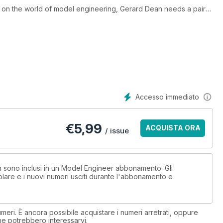
t on the world of model engineering, Gerard Dean needs a pair
s to grind them himself, Roger Backhouse discovers an ancient
d much more!
Accesso immediato
€
5,99
ACQUISTA ORA
/ issue
on sono inclusi in un Model Engineer abbonamento. Gli
lare e i nuovi numeri usciti durante l'abbonamento e
eri. È ancora possibile acquistare i numeri arretrati, oppure
 che potrebbero interessarvi.