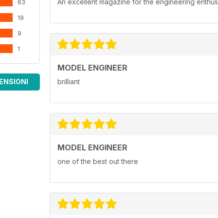
An excellent magazine for the engineering enthusi
63
19
9
1
MODEL ENGINEER
ENSIONI
brilliant
MODEL ENGINEER
one of the best out there