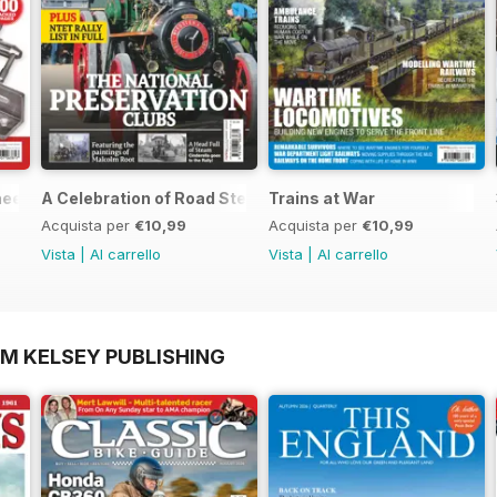
neers Workshop Special
A Celebration of Road Steam
Trains at War
Acquista per
€10,99
Acquista per
€10,99
Vista
|
Al carrello
Vista
|
Al carrello
OM KELSEY PUBLISHING