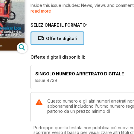
Inside this issue includes: News, views and commen
read more
of camshafts for a V12 motorcycle engine so decide
water powered grain mill in the Outer Hebrides, an
SELEZIONARE IL FORMATO:
Offerte digitali
Offerte digitali disponibili:
SINGOLO NUMERO ARRETRATO DIGITALE
Issue 4739
Questo numero e gli altri numeri arretrati n
abbonamenti includono l'ultimo numero rego
partono da un prezzo minimo di
Purtroppo questa testata non pubblica più nuovi num
scorrere verso il basso per visualizzare altri titoli