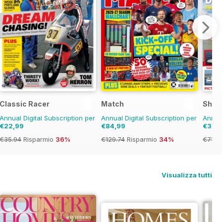
Classic Racer
Match
Ship
Annual Digital Subscription per
Annual Digital Subscription per
Annual
€22,99
€84,99
€39,
€35.94
Risparmio
36%
€129.74
Risparmio
34%
€71.8
Visualizza tutti