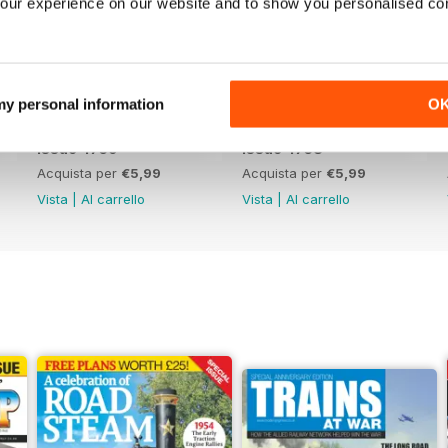
our experience on our website and to show you personalised co
 my personal information
O
Issue 4759
Issue 4758
Acquista per
€5,99
Acquista per
€5,99
Vista
|
Al carrello
Vista
|
Al carrello