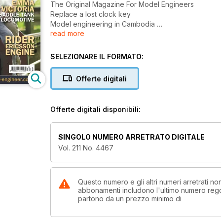
The Original Magazine For Model Engineers
Replace a lost clock key
Model engineering in Cambodia
read more
Mums engine musings on 2-strokes
IMLEC Chief Judge resports
Emma Victoria Saddle Tank Locomotive
SELEZIONARE IL FORMATO:
Rider Ericsson Engine
Offerte digitali
Offerte digitali disponibili:
SINGOLO NUMERO ARRETRATO DIGITALE
Vol. 211 No. 4467
Questo numero e gli altri numeri arretrati n
abbonamenti includono l'ultimo numero rego
partono da un prezzo minimo di