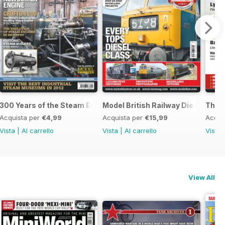
300 Years of the Steam Engine
Model British Railway Diesel Loc
The B
Acquista per
€4,99
Acquista per
€15,99
Acqui
Vista
|
Al carrello
Vista
|
Al carrello
Vista
View All