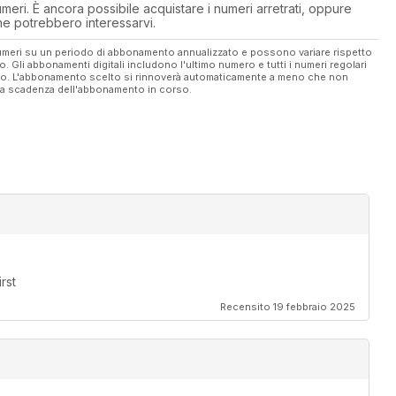
eri. È ancora possibile acquistare i numeri arretrati, oppure
 che potrebbero interessarvi.
 numeri su un periodo di abbonamento annualizzato e possono variare rispetto
vo. Gli abbonamenti digitali includono l'ultimo numero e tutti i numeri regolari
ato. L'abbonamento scelto si rinnoverà automaticamente a meno che non
ella scadenza dell'abbonamento in corso.
rst
Recensito 19 febbraio 2025