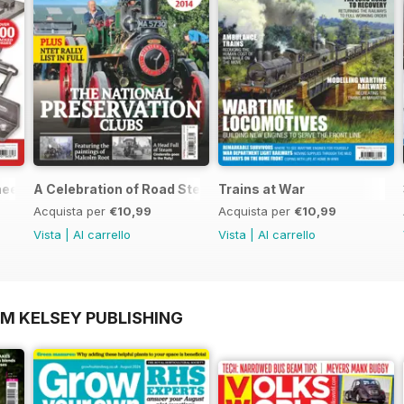
neers Workshop Special
A Celebration of Road Steam
Trains at War
Acquista per
€10,99
Acquista per
€10,99
Vista
|
Al carrello
Vista
|
Al carrello
OM KELSEY PUBLISHING