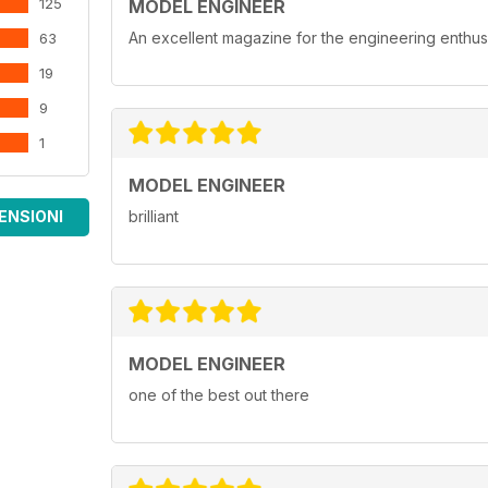
125
MODEL ENGINEER
An excellent magazine for the engineering enthusi
63
19
9
1
MODEL ENGINEER
ENSIONI
brilliant
MODEL ENGINEER
one of the best out there