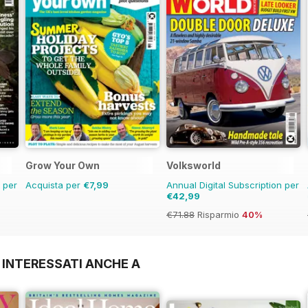
Grow Your Own
Volksworld
n per
Acquista per
€7,99
Annual Digital Subscription per
€42,99
€71.88
Risparmio
40%
 INTERESSATI ANCHE A