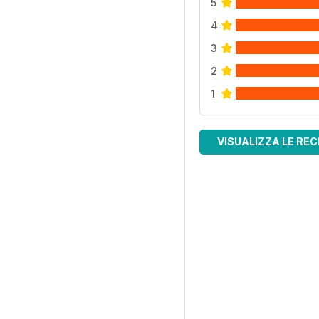
5
4
3
2
1
VISUALIZZA LE REC