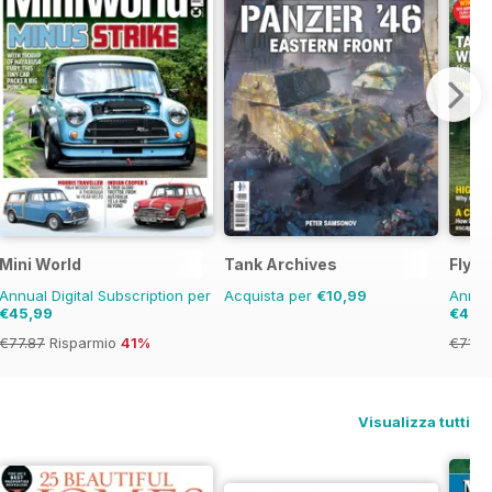
Mini World
Tank Archives
Fly F
Annual Digital Subscription per
Acquista per
€10,99
Annual
€45,99
€40,
€77.87
Risparmio
41%
€71.8
Visualizza tutti