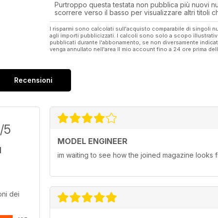
Purtroppo questa testata non pubblica più nuovi num
scorrere verso il basso per visualizzare altri titoli
I risparmi sono calcolati sull'acquisto comparabile di singoli
agli importi pubblicizzati. I calcoli sono solo a scopo illustrati
pubblicati durante l'abbonamento, se non diversamente indic
venga annullato nell'area Il mio account fino a 24 ore prima d
Recensioni
/5
MODEL ENGINEER
im waiting to see how the joined magazine looks fi
ni dei