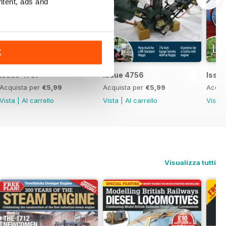
ntent, ads and
K
Issue 4757
Issue 4756
Issu
Acquista per
€5,99
Acquista per
€5,99
Acqui
Vista
|
Al carrello
Vista
|
Al carrello
Vista
Visualizza tutti