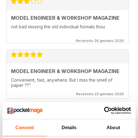
MODEL ENGINEER & WORKSHOP MAGAZINE
not bad missing the old individual formats thou
Recensito 26 gennaio 2026
MODEL ENGINEER & WORKSHOP MAGAZINE
Convenient, fast, anywhere. But I miss the smell of
paper ??”
Recensito 23 gennaio 2026
MODEL ENGINEER & WORKSHOP MAGAZINE
Consent
Details
About
I like the joining of Model Engineer and Engineer