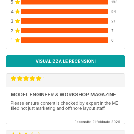
5
183
4
94
3
21
2
7
1
6
VISUALIZZA LE RECENSIONI
MODEL ENGINEER & WORKSHOP MAGAZINE
Please ensure content is checked by expert in the ME
filed not just marketing and offshore layout staff.
Recensito 21 febbraio 2026