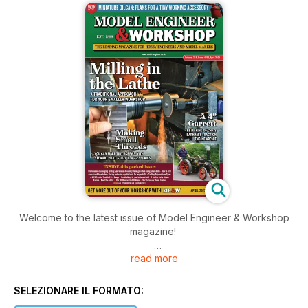
Welcome to the latest issue of Model Engineer & Workshop
magazine!
read more
Inside this issue includes: Gerald Martyn continues his
construction guide with the valve gear, Neil Raine looks in
detail at the use of small twist drills concentrating on how to
SELEZIONARE IL FORMATO:
minimise breakages, Ron Fitzgerald continues his notes on