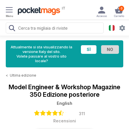
IT
0
Menu
Accesso
Carrello
Attualmente si sta visualizzando la
versione Italy del sito.
Volete passare al vostro sito
locale?
<
Ultima edizione
Model Engineer & Workshop Magazine
350 Edizione posteriore
English
311
Recensioni