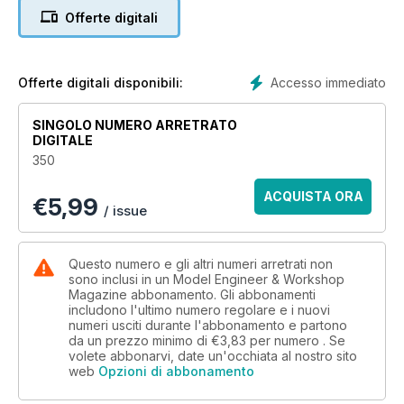
the earliest steam locomotives and much more!
Offerte digitali
Accesso immediato
Offerte digitali disponibili:
SINGOLO NUMERO ARRETRATO
DIGITALE
350
ACQUISTA ORA
€
5,99
/ issue
Questo numero e gli altri numeri arretrati non
sono inclusi in un Model Engineer & Workshop
Magazine abbonamento. Gli abbonamenti
includono l'ultimo numero regolare e i nuovi
numeri usciti durante l'abbonamento e partono
da un prezzo minimo di
€3,83
per numero . Se
volete abbonarvi, date un'occhiata al nostro sito
web
Opzioni di abbonamento