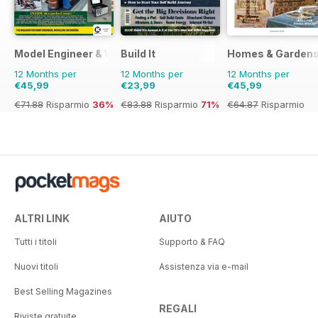
Model Engineer & Workshop Magazine
Build It
Homes & Garden
12 Months per
12 Months per
12 Months per
€45,99
€23,99
€45,99
€71.88
Risparmio
36%
€83.88
Risparmio
71%
€64.87
Risparmio
29%
ALTRI LINK
AIUTO
Tutti i titoli
Supporto & FAQ
Nuovi titoli
Assistenza via e-mail
Best Selling Magazines
REGALI
Riviste gratuite