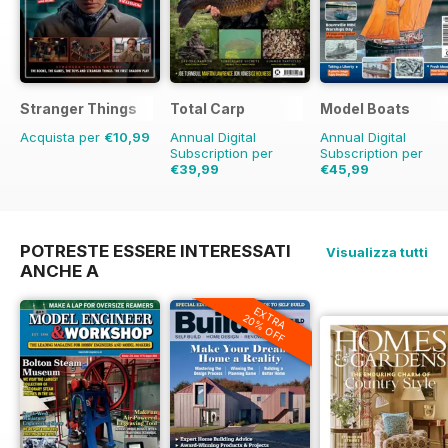
Stranger Things
Total Carp
Model Boats
Acquista per
€10,99
Annual Digital
Annual Digital
Subscription per
Subscription per
€39,99
€45,99
€77.87
Risparmio
€95.88
Risparmio
49%
52%
POTRESTE ESSERE INTERESSATI
Visualizza tutti
ANCHE A
EXTRA
20% OFF