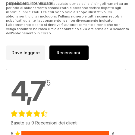
potrebbero interessarvi.
I risparmi sono calcolati sull'acquisto comparabile di singoli numeri su un
periodo di abbonamento annualizzato e possono variare rispetto agli
importi pubblicizzati. I calcoli sono solo a scopo illustrativo. Gli
abbonamenti digitali includono l'ultimo numero e tutti i numeri regolari
pubblicati durante l'abbonamento, se non diversamente indicato.
L'abbonamento scelto si rinnoverà automaticamente a meno che non
venga annullato nell'area Il mio account fino a 24 ore prima della scadenza
dell'abbonamento in corso.
Dove leggere
Recensioni
4,7
/5
Basato su 9 Recensioni dei clienti
5
6