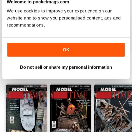
Welcome to pocketmags.com
HIGH STANDARD MILITARY MODELLING
We use cookies to improve your experience on our
MAGAZINE
website and to show you personalised content, ads and
High Standard Military Modelling Magazine
recommendations.
Recensito 22 novembre 2018
OK
Do not sell or share my personal information
EDIZIONI INDIETRO
Visualizza tutti