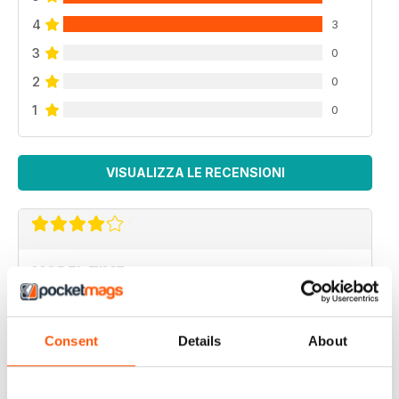
4
3
3
0
2
0
1
0
VISUALIZZA LE RECENSIONI
MODEL TIME
ottima rivista
Recensito 05 aprile 2020
Consent
Details
About