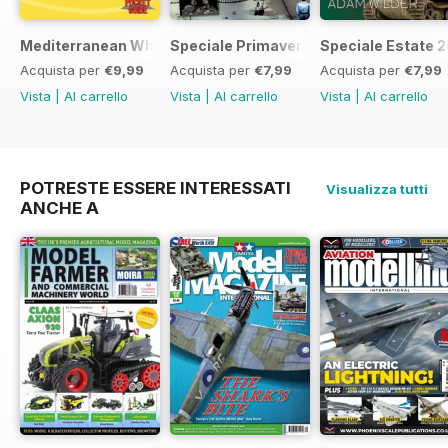
Mediterranean Whalewatching
Speciale Primavera 2015
Speciale Estate 
Acquista per
€9,99
Acquista per
€7,99
Acquista per
€7,99
Vista
|
Al carrello
Vista
|
Al carrello
Vista
|
Al carrello
POTRESTE ESSERE INTERESSATI
Visualizza tutti
ANCHE A