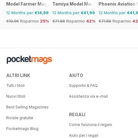
Model Farmer Magazine
Tamiya Model Magazine
Phoenix Aviation 
12 Months per
€14,99
12 Months per
€41,99
12 Months per
€41,
€19.96
Risparmio
25%
€71.88
Risparmio
42%
€71.88
Risparmio
4
ALTRI LINK
AIUTO
Tutti i titoli
Supporto & FAQ
Nuovi titoli
Assistenza via e-mail
Best Selling Magazines
REGALI
Riviste gratuite
Come funziona il regalo
Pocketmags Blog
Aiuto per i regali