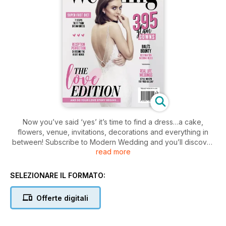
Now you’ve said ‘yes’ it’s time to find a dress…a cake,
flowers, venue, invitations, decorations and everything in
between! Subscribe to Modern Wedding and you’ll discover
read more
all these things and more with the swipe of a finger!
Each edition of Modern Wedding brings you the best in bridal
SELEZIONARE IL FORMATO:
fashion for both the bride and her bridesmaids, as well as
beautiful shoots, DIY projects, styling ideas, colour concepts,
Offerte digitali
fresh floral designs, hair and beauty inspiration, sweet
desserts plus real weddings to admire and desire!