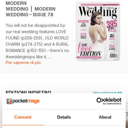
MODERN
WEDDING | MODERN
WEDDING – ISSUE 78
You will not be disappointed by
our real wedding features LOVE
FOUND (p258-259), OLD WORLD
CHARM (p274-275) and A RURAL
ROMANCE (p152-155) – there’s no
#weddinginspo like it.
Per saperne di più
And if you’re looking for a
wedding gown that will love your
shape just as much as you love it,
then look no further than our
EDIZIONI INDIETRO
Visualizza tutti
fashion story DRESSES THAT
LOVE YOU BACK, pages 82-85.
Our shoots this edition were so
much fun; from the incredibly
Consent
Details
About
romantic FLIGHT OF FANCY, on
page 118-135, in the beautiful