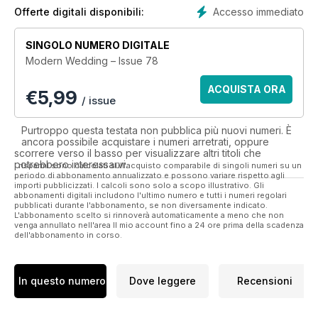
With expert advice, tips and more pretty pictures than you
Accesso immediato
Offerte digitali disponibili:
dare to imagine, Modern Wedding is designed to help you
bring your dream wedding to life! Subscribe today and start
SINGOLO NUMERO DIGITALE
planning your day, your way.
Modern Wedding – Issue 78
ACQUISTA ORA
€
5,99
/ issue
Purtroppo questa testata non pubblica più nuovi numeri. È
ancora possibile acquistare i numeri arretrati, oppure
scorrere verso il basso per visualizzare altri titoli che
potrebbero interessarvi.
I risparmi sono calcolati sull'acquisto comparabile di singoli numeri su un
periodo di abbonamento annualizzato e possono variare rispetto agli
importi pubblicizzati. I calcoli sono solo a scopo illustrativo. Gli
abbonamenti digitali includono l'ultimo numero e tutti i numeri regolari
pubblicati durante l'abbonamento, se non diversamente indicato.
L'abbonamento scelto si rinnoverà automaticamente a meno che non
venga annullato nell'area Il mio account fino a 24 ore prima della scadenza
dell'abbonamento in corso.
In questo numero
Dove leggere
Recensioni