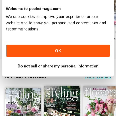
Fagan Park (boy was that a hot
Welcome to pocketmags.com
day!) to our edgy studio shoot
DECONSTRUCTED ELEGANCE
We use cookies to improve your experience on our
(pages 58-72). I always have to
website and to show you personalised content, ads and
hold myself back from trying on all
recommendations.
of the beautiful dresses myself!
Modern Wedding - Issue 77
Modern Wedding Flowers - Issue 20
Modern Wedding C
Acquista per
€5,99
Acquista per
€5,99
Acquista per
€5,99
Vista
|
Al carrello
Vista
|
Al carrello
Vista
|
Al carrello
OK
Do not sell or share my personal information
SPECIAL EDITIONS
Visualizza tutti