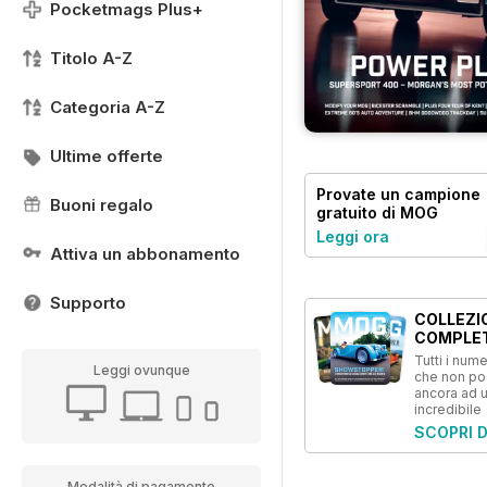
Pocketmags Plus+
Titolo A-Z
Categoria A-Z
Ultime offerte
Provate un
campione
Buoni regalo
gratuito
di MOG
Magazine
Leggi ora
Attiva un abbonamento
Supporto
COLLEZI
COMPLE
Tutti i numer
Leggi ovunque
che non p
ancora ad 
incredibile
SCOPRI D
Modalità di pagamento