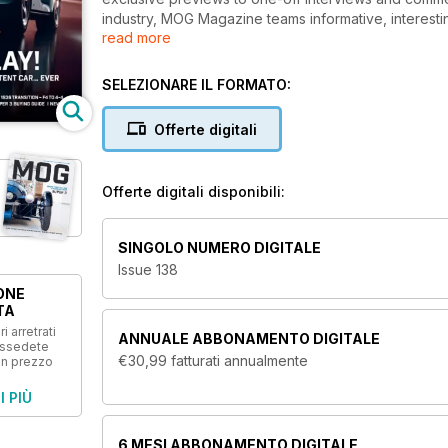
industry, MOG Magazine teams informative, interest
read more
technical articles, road tests and company profiles, 
products.
SELEZIONARE IL FORMATO:
Offerte digitali
Offerte digitali disponibili:
SINGOLO NUMERO DIGITALE
Issue 138
ONE
TA
i arretrati
ANNUALE
ABBONAMENTO DIGITALE
ossedete
€30,99
fatturati annualmente
un prezzo
I PIÙ
6 MESI
ABBONAMENTO DIGITALE