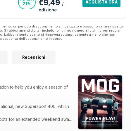
€9,49
ACQUISTA ORA
21%
/
edizione
 numeri su un periodo di abbonamento annualizzato e possono variare rispetto
vo. Gli abbonamenti digitali includono l'ultimo numero e tutti i numeri regolari
ato. L'abbonamento scelto si rinnoverà automaticamente a meno che non
ella scadenza dell'abbonamento in corso.
Recensioni
tion to help you enjoy a season of
sational, new Supersport 400, which
t-spots for an extended weekend away
les, there’s something for everyone.