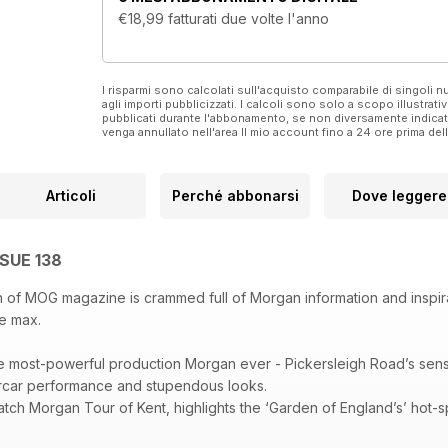
€18,99
fatturati due volte l'anno
I risparmi sono calcolati sull'acquisto comparabile di singoli
agli importi pubblicizzati. I calcoli sono solo a scopo illustrati
pubblicati durante l'abbonamento, se non diversamente indic
venga annullato nell'area Il mio account fino a 24 ore prima d
Articoli
Perché abbonarsi
Dove leggere
SSUE 138
of MOG magazine is crammed full of Morgan information and inspira
he max.
the most-powerful production Morgan ever - Pickersleigh Road’s sen
ercar performance and stupendous looks.
tch Morgan Tour of Kent, highlights the ‘Garden of England’s’ ho
car. From vineyards and beaches, to historic towns and ancient cast