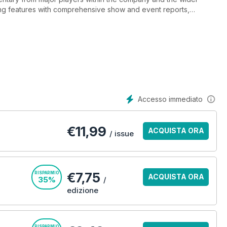
ing features with comprehensive show and event reports,
as well as lifestyle features on exciting people, places and
Accesso immediato
€
11,99
ACQUISTA ORA
/ issue
€7,75
RISPARMIO
ACQUISTA ORA
35%
/
edizione
RISPARMIO