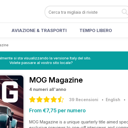
AVIAZIONE & TRASPORTI
TEMPO LIBERO
zine
lmente si sta visualizzando la versione Italy del sito.
Volete passare al vostro sito locale?
MOG Magazine
4 numeri all'anno
39 Recensioni
• English
From €7,75 per numero
MOG Magazine is a unique quarterly title aimed spec
exclusive previews to one-off interviews and comme