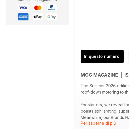
In questo numero
MOG MAGAZINE | I
The Summer 2026 edition 
roof-down motoring to t
For starters, we reveal 
boasts exhilarating, sup
Meanwhile, our Brands Ha
Per saperne di più
in your hand-built sports