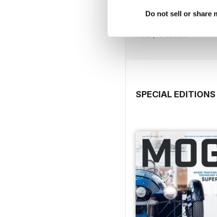
Issue 137
Do not sell or share
Acquista per
€11,99
Vista
|
Al carrello
SPECIAL EDITIONS