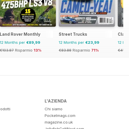
Land Rover Monthly
Street Trucks
Clas
12 Months per
€89,99
12 Months per
€23,99
12 Mo
€103.87
Risparmio
13%
€83.88
Risparmio
71%
€41.9
L'AZIENDA
odotti
Chi siamo
Pocketmags.com
magazine.co.uk
JellyfishCoNNect.com