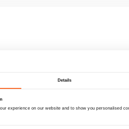
 enough already, we have a menu of fantastic modifications to choo
 Mogs created by those Morgan fanatics in Bury St Edmunds.
rming stories from Morgan owners; a Buying Guide for the Super Thre
p you take better pics of your Morgan (and get them in the magazi
ing through the summer.
re’s also a Euro touring feature, a visit to the brilliant Bicester Scr
ckday – if that’s not enough encouragement to get you out in you
Details
m
our experience on our website and to show you personalised co