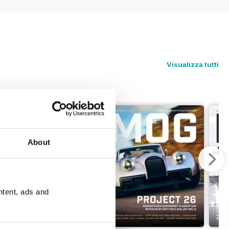
se from at Krazy Horse, and we also
e, two historic auto features and a
ne); and you have a plenty of Morgan
amble event, and a gallery of shots
Visualizza tutti
r Morgan, we don’t know what is!
About
ntent, ads and