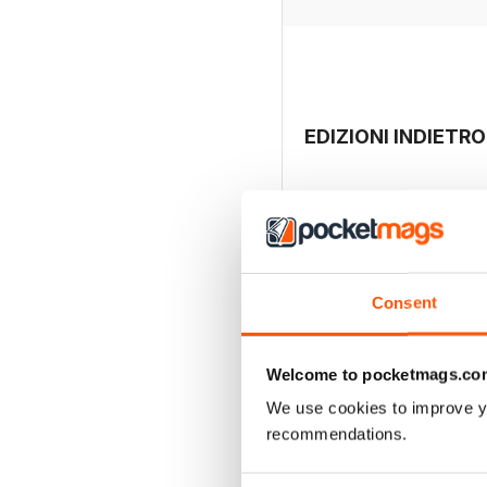
If your Morgan isn’t rare
reveal two mirror-finish
Add to that a host of cha
photography guide to hel
goodness to keep you go
Oh, we almost forgot – the
EDIZIONI INDIETRO
from BHM’s Goodwood Tra
Consent
Welcome to pocketmags.co
We use cookies to improve y
recommendations.