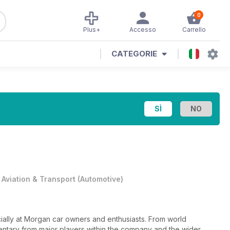
0
Plus+
Accesso
Carrello
CATEGORIE
•
Aviation & Transport
(
Automotive
)
ially at Morgan car owners and enthusiasts. From world
ntary from major players within the company and the wider