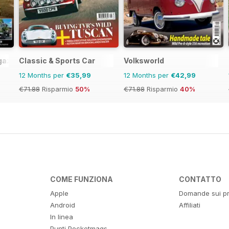
gazine
Classic & Sports Car
Volksworld
12 Months per
€35,99
12 Months per
€42,99
€71.88
Risparmio
50%
€71.88
Risparmio
40%
COME FUNZIONA
CONTATTO
Apple
Domande sui pr
Android
Affiliati
In linea
Punti Pocketmags