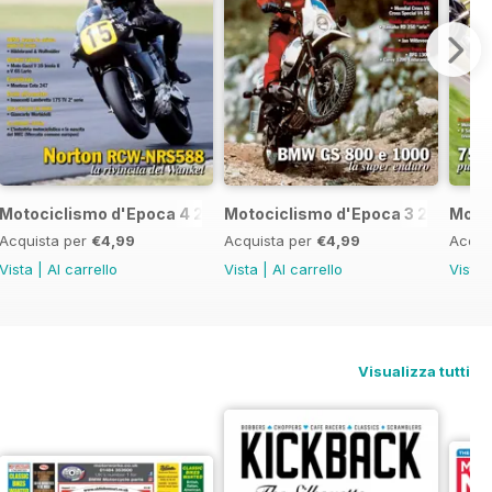
7
Motociclismo d'Epoca 4 2017
Motociclismo d'Epoca 3 2017
Motoc
Acquista per
€4,99
Acquista per
€4,99
Acqui
Vista
|
Al carrello
Vista
|
Al carrello
Vista
Visualizza tutti