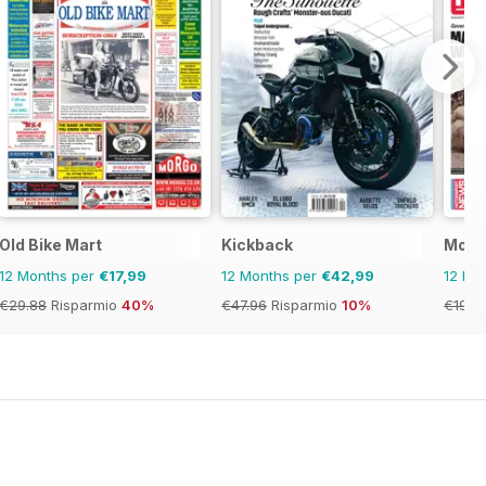
Old Bike Mart
Kickback
Moto
12 Months per
€17,99
12 Months per
€42,99
12 Mo
€29.88
Risparmio
40%
€47.96
Risparmio
10%
€199.