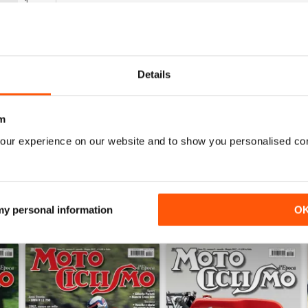
1
1
0
0
Details
0
m
ENSIONI
our experience on our website and to show you personalised co
 my personal information
O