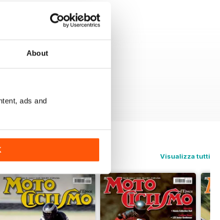
About
ntent, ads and
K
Visualizza tutti