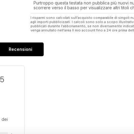
Purtroppo questa testata non pubblica più nuovi num
scorrere verso il basso per visualizzare altri titoli
I risparmi sono calcolati sull'acquisto comparabile di singoli
agli importi pubblicizzati. I calcoli sono solo a scopo illustrati
pubblicati durante l'abbonamento, se non diversamente indic
venga annullato nell'area Il mio account fino a 24 ore prima d
Recensioni
/5
 dei