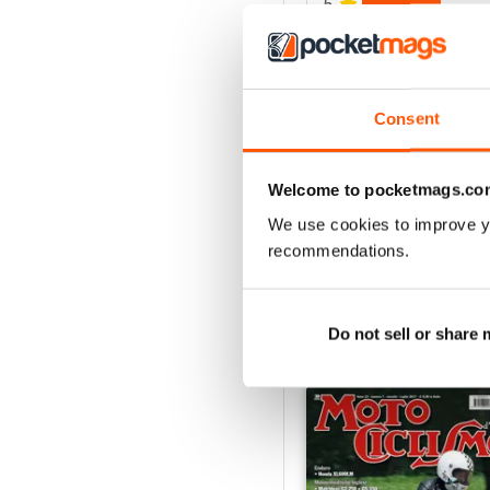
5
4
3
2
Consent
1
Welcome to pocketmags.co
VISUALIZZA LE REC
We use cookies to improve y
recommendations.
Do not sell or share
EDIZIONI INDIETRO