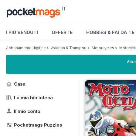
IT
I PIÙ VENDUTI
OFFERTE
HOBBIES & FAI DA TE
Abbonamento digitale
>
Aviation & Transport
>
Motorcycles
>
Motocicl
Attua
Casa
La mia biblioteca
Il mio conto
Pocketmags Puzzles