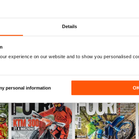
0
0
Details
0
m
ENSIONI
our experience on our website and to show you personalised co
 my personal information
O