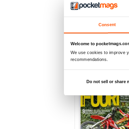
3
2
Consent
1
Welcome to pocketmags.co
VISUALIZZA LE REC
We use cookies to improve y
recommendations.
EDIZIONI INDIETRO
Do not sell or share