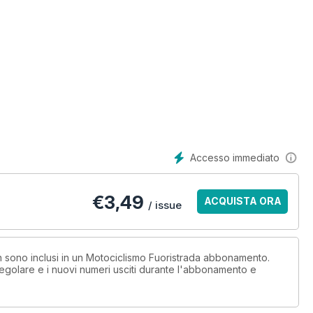
Accesso immediato
€
3,49
ACQUISTA ORA
/ issue
on sono inclusi in un Motociclismo Fuoristrada abbonamento.
egolare e i nuovi numeri usciti durante l'abbonamento e