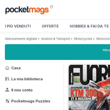
IT
I PIÙ VENDUTI
OFFERTE
HOBBIES & FAI DA TE
Abbonamento digitale
>
Aviation & Transport
>
Motorcycles
>
Motocicl
Attua
Casa
La mia biblioteca
Il mio conto
Pocketmags Puzzles