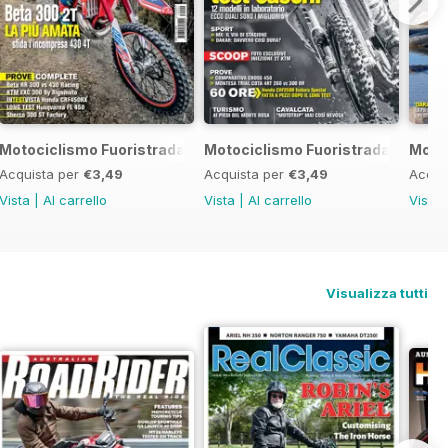
 2017
Motociclismo Fuoristrada 4 2017
Motociclismo Fuoristrada 3 2017
Motoc
Acquista per
€3,49
Acquista per
€3,49
Acqui
Vista
|
Al carrello
Vista
|
Al carrello
Vista
Visualizza tutti