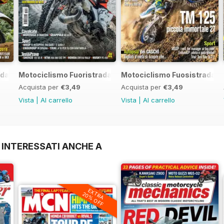
da 7 2017
Motociclismo Fuoristrada 6 2017
Motociclismo Fuosistrada 5
Acquista per
€3,49
Acquista per
€3,49
Vista
|
Al carrello
Vista
|
Al carrello
 INTERESSATI ANCHE A
EXTRA
20% OFF