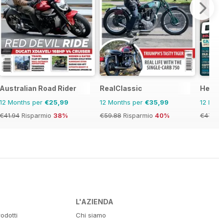
ics
Australian Road Rider
RealClassic
Heav
12 Months per
€25,99
12 Months per
€35,99
12 Mo
€41.94
Risparmio
38%
€59.88
Risparmio
40%
€47.9
L'AZIENDA
odotti
Chi siamo