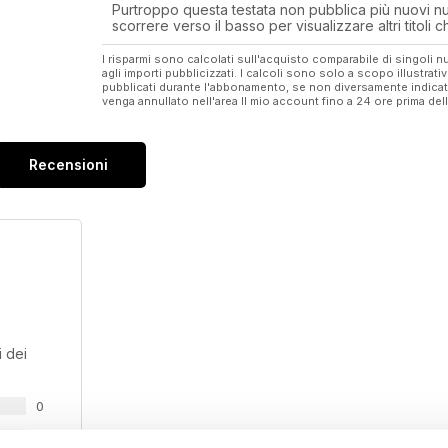
Purtroppo questa testata non pubblica più nuovi num
scorrere verso il basso per visualizzare altri titoli
I risparmi sono calcolati sull'acquisto comparabile di singoli
agli importi pubblicizzati. I calcoli sono solo a scopo illustrati
pubblicati durante l'abbonamento, se non diversamente indic
venga annullato nell'area Il mio account fino a 24 ore prima d
Recensioni
 dei
0
0