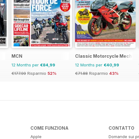
MCN
Classic Motorcycle Mechan
12 Months per
€84,99
12 Months per
€40,99
€177.99
Risparmio
52%
€71.88
Risparmio
43%
COME FUNZIONA
CONTATTO
Apple
Domande sui pr