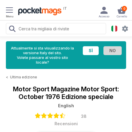
IT
0
Menu
Accesso
Carrello
Attualmente si sta visualizzando la
versione Italy del sito.
Volete passare al vostro sito
locale?
<
Ultima edizione
Motor Sport Magazine
Motor Sport:
October 1976 Edizione speciale
English
38
Recensioni