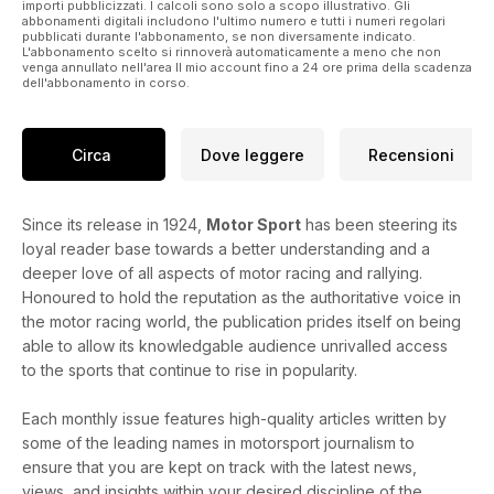
importi pubblicizzati. I calcoli sono solo a scopo illustrativo. Gli
abbonamenti digitali includono l'ultimo numero e tutti i numeri regolari
pubblicati durante l'abbonamento, se non diversamente indicato.
L'abbonamento scelto si rinnoverà automaticamente a meno che non
venga annullato nell'area Il mio account fino a 24 ore prima della scadenza
dell'abbonamento in corso.
Circa
Dove leggere
Recensioni
Since its release in 1924,
Motor Sport
has been steering its
loyal reader base towards a better understanding and a
deeper love of all aspects of motor racing and rallying.
Honoured to hold the reputation as the authoritative voice in
the motor racing world, the publication prides itself on being
able to allow its knowledgable audience unrivalled access
to the sports that continue to rise in popularity.
Each monthly issue features high-quality articles written by
some of the leading names in motorsport journalism to
ensure that you are kept on track with the latest news,
views, and insights within your desired discipline of the