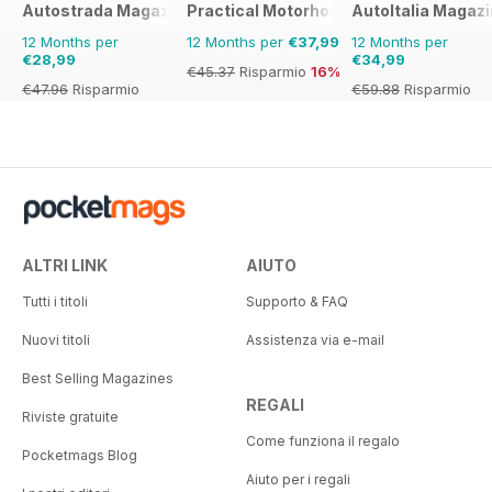
Autostrada Magazine
Practical Motorhome
AutoItalia Magaz
12 Months per
12 Months per
€37,99
12 Months per
€28,99
€34,99
€45.37
Risparmio
16%
€47.96
Risparmio
€59.88
Risparmio
40%
42%
ALTRI LINK
AIUTO
Tutti i titoli
Supporto & FAQ
Nuovi titoli
Assistenza via e-mail
Best Selling Magazines
REGALI
Riviste gratuite
Come funziona il regalo
Pocketmags Blog
Aiuto per i regali