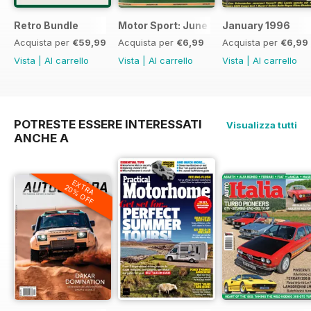
Retro Bundle
Motor Sport: June 1998
January 1996
Acquista per
€59,99
Acquista per
€6,99
Acquista per
€6,99
Vista
|
Al carrello
Vista
|
Al carrello
Vista
|
Al carrello
POTRESTE ESSERE INTERESSATI
Visualizza tutti
ANCHE A
EXTRA
20% OFF