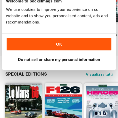
Welcome to pocketmags.com
We use cookies to improve your experience on our
website and to show you personalised content, ads and
recommendations.
August 2026
July 2026
June 2026
Acquista per
€6,99
Acquista per
€6,99
Acquista per
€6,99
Vista
|
Al carrello
Vista
|
Al carrello
Vista
|
Al carrello
OK
Do not sell or share my personal information
SPECIAL EDITIONS
Visualizza tutti