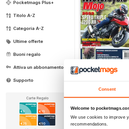
Pocketmags Plus+
Titolo A-Z
Categoria A-Z
Ultime offerte
Buoni regalo
Attiva un abbonamento
FREE Sample Issue
LIBERO
Supporto
Vista
|
Al carrello
Consent
Carte Regalo
Welcome to pocketmags.co
€5
€10
We use cookies to improve y
recommendations.
€25
€50