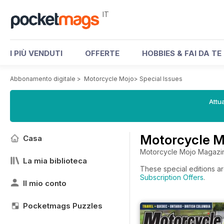
IT
I PIÙ VENDUTI
OFFERTE
HOBBIES & FAI DA TE
Abbonamento digitale
>
Motorcycle Mojo
>
Special Issues
Attua
Motorcycle Mo
Casa
Motorcycle Mojo Magazine 
La mia biblioteca
These special editions ar
Subscription Offers
.
Il mio conto
Pocketmags Puzzles