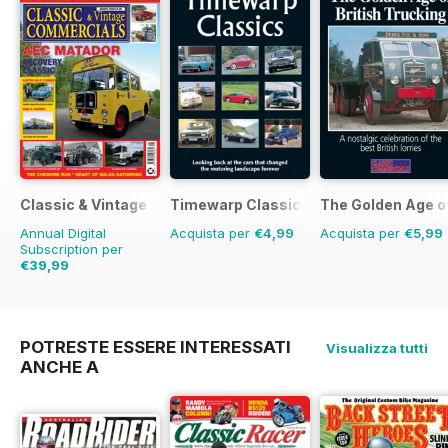
Classic & Vintage Commercials
Timewarp Classics
The Golden Age o
Annual Digital
Acquista per
€4,99
Acquista per
€5,99
Subscription per
€39,99
€59.88
Risparmio
33%
POTRESTE ESSERE INTERESSATI
Visualizza tutti
ANCHE A