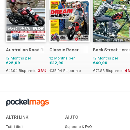
Australian Road Rider
Classic Racer
Back Street Hero
12 Months per
12 Months per
12 Months per
€25,99
€22,99
€40,99
€41.94
Risparmio
38%
€35.94
Risparmio
€71.88
Risparmio
4
36%
ALTRI LINK
AIUTO
Tutti i titoli
Supporto & FAQ