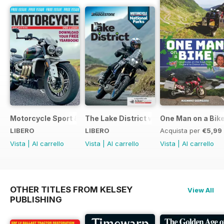
Motorcycle Sport & Leisure - Special Edition - Free
The Lake District with Bridgestone
One Man on a Bik
LIBERO
LIBERO
Acquista per
€5,99
Vista
|
Al carrello
Vista
|
Al carrello
Vista
|
Al carrello
OTHER TITLES FROM KELSEY
View All
PUBLISHING