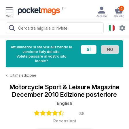
IT
0
Menu
Accesso
Carrello
Attualmente si sta visualizzando la
versione Italy del sito.
Volete passare al vostro sito
locale?
<
Ultima edizione
Motorcycle Sport & Leisure Magazine
December 2010 Edizione posteriore
English
85
Recensioni