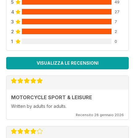
5
49
4
27
3
7
2
2
1
0
VISUALIZZA LE RECENSIONI
MOTORCYCLE SPORT & LEISURE
Written by adults for adults.
Recensito 28 gennaio 2026