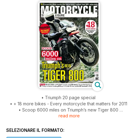
• Triumph 20 page special
• + 18 more bikes - Every motorcycle that matters for 2011
• Scoop 6000 miles on Triumph’s new Tiger 800
read more
• 18 countries, three weeks, two sets of tyres, Triumph Tiger
800’s mega-test
SELEZIONARE IL FORMATO:
Plus...GSX1250F v VFR1200F head to head... Making the