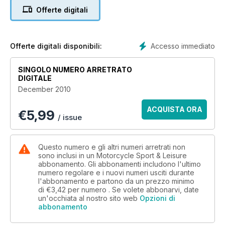
perfect leather suit... 11 ways to better braking... Buyer’s
Offerte digitali
Guide: Winter jackets... Kawasaki’s GPz900
Accesso immediato
Offerte digitali disponibili:
SINGOLO NUMERO ARRETRATO
DIGITALE
December 2010
ACQUISTA ORA
€
5,99
/ issue
Questo numero e gli altri numeri arretrati non
sono inclusi in un Motorcycle Sport & Leisure
abbonamento. Gli abbonamenti includono l'ultimo
numero regolare e i nuovi numeri usciti durante
l'abbonamento e partono da un prezzo minimo
di
€3,42
per numero . Se volete abbonarvi, date
un'occhiata al nostro sito web
Opzioni di
abbonamento