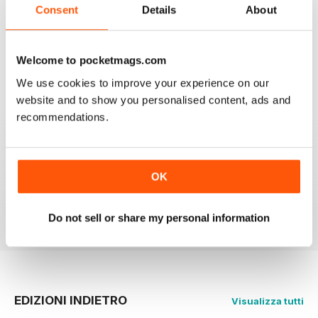
Love this magazine, it covers everything I need and
Consent
Details
About
easy to reference without stacks of mags
Recensito 07 gennaio 2016
Welcome to pocketmags.com
We use cookies to improve your experience on our
website and to show you personalised content, ads and
GREAT MAGAZINE
recommendations.
Great magazine guys, I've been a subscriber for years,
now I can carry all the latest issues around with me in
my pocket and the wife doesn't have a go at me for
leaving copies all over the bathroom. keep up the
OK
good work.
Recensito 24 novembre 2012
Do not sell or share my personal information
EDIZIONI INDIETRO
Visualizza tutti