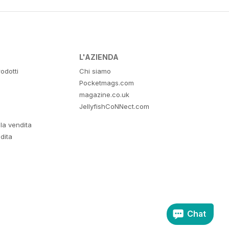
L'AZIENDA
odotti
Chi siamo
Pocketmags.com
magazine.co.uk
JellyfishCoNNect.com
lla vendita
dita
Chat