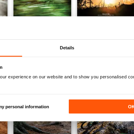
Number 71
Number 70
Buy for
€16,99
Buy for
€16,99
Details
Vista
|
Al carrello
Vista
|
Al carrello
m
our experience on our website and to show you personalised co
 my personal information
O