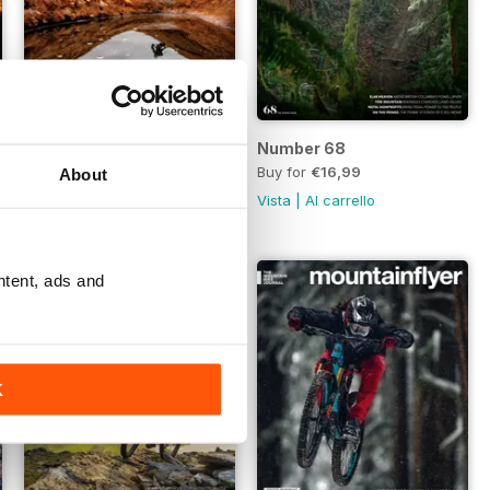
Number 69
Number 68
Buy for
€16,99
Buy for
€16,99
About
Vista
|
Al carrello
Vista
|
Al carrello
ntent, ads and
K