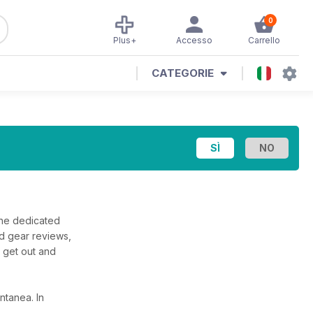
0
Plus+
Accesso
Carrello
CATEGORIE
 the dedicated
ed gear reviews,
o get out and
tantanea.
In