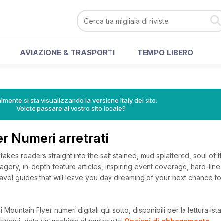
AVIAZIONE & TRASPORTI
TEMPO LIBERO
lmente si sta visualizzando la versione Italy del sito.
Volete passare al vostro sito locale?
r Numeri arretrati
akes readers straight into the salt stained, mud splattered, soul of
imagery, in-depth feature articles, inspiring event coverage, hard-lin
ravel guides that will leave you day dreaming of your next chance t
 Mountain Flyer numeri digitali qui sotto, disponibili per la lettura is
onarvi, date un'occhiata al nostro sito
Opzioni di abbonamento