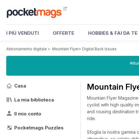
IT
I PIÙ VENDUTI
OFFERTE
HOBBIES & FAI DA TE
Abbonamento digitale
>
Mountain Flyer
>
Digital Back Issues
Attua
Mountain Flye
Casa
Mountain Flyer Magazine t
La mia biblioteca
cyclist with high quality 
and rousing destination t
Il mio conto
ride.
Pocketmags Puzzles
Sfoglia la nostra gamma di
alternativa, se volete abb