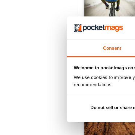
Number 72
Buy for
€16,99
Consent
Vista
|
Al carrello
Welcome to pocketmags.co
We use cookies to improve y
recommendations.
Do not sell or share