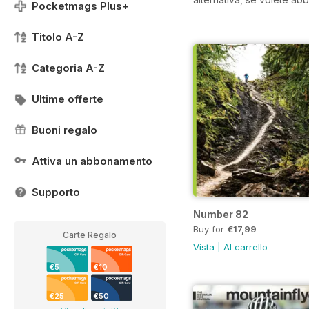
Pocketmags Plus+
Titolo A-Z
Categoria A-Z
Ultime offerte
Buoni regalo
Attiva un abbonamento
Supporto
Number 82
Buy for
€17,99
Carte Regalo
Vista
|
Al carrello
€5
€10
€25
€50