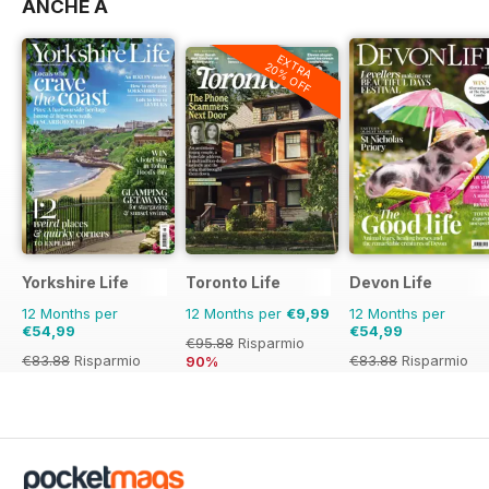
ANCHE A
EXTRA
20% OFF
Yorkshire Life
Toronto Life
Devon Life
12 Months per
12 Months per
€9,99
12 Months per
€54,99
€54,99
€95.88
Risparmio
€83.88
Risparmio
€83.88
Risparmio
90%
34%
34%