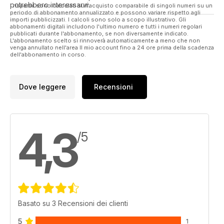
potrebbero interessarvi.
I risparmi sono calcolati sull'acquisto comparabile di singoli numeri su un
periodo di abbonamento annualizzato e possono variare rispetto agli
importi pubblicizzati. I calcoli sono solo a scopo illustrativo. Gli
abbonamenti digitali includono l'ultimo numero e tutti i numeri regolari
pubblicati durante l'abbonamento, se non diversamente indicato.
L'abbonamento scelto si rinnoverà automaticamente a meno che non
venga annullato nell'area Il mio account fino a 24 ore prima della scadenza
dell'abbonamento in corso.
Dove leggere
Recensioni
4,3
/5
Basato su 3 Recensioni dei clienti
5
1