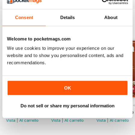
Consent
Details
About
EDIZIONI INDIETRO
Visualizza tutti
Welcome to pocketmags.com
We use cookies to improve your experience on our
website and to show you personalised content, ads and
recommendations.
OK
Ottawa Interiors 2023
Winter 2022 Holiday
Fall 2022 Restos
Do not sell or share my personal information
Acquista per
€5,99
Acquista per
€5,99
Acquista per
€5,99
Vista
|
Al carrello
Vista
|
Al carrello
Vista
|
Al carrello