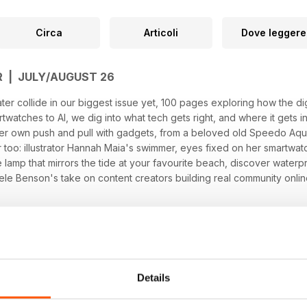
Circa
Articoli
Dove leggere
 | JULY/AUGUST 26
 collide in our biggest issue yet, 100 pages exploring how the digi
twatches to AI, we dig into what tech gets right, and where it gets i
her own push and pull with gadgets, from a beloved old Speedo Aquab
 too: illustrator Hannah Maia's swimmer, eyes fixed on her smartwat
he lamp that mirrors the tide at your favourite beach, discover water
ele Benson's take on content creators building real community onli
I generated images hidden in these pages?
wimming, digitally and otherwise.
Details