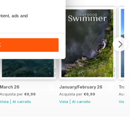
ntent, ads and
K
March 26
January/February 26
Trave
Acquista per
€6,99
Acquista per
€6,99
Acqui
Vista
|
Al carrello
Vista
|
Al carrello
Vista