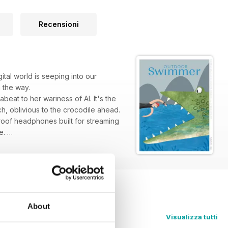
Recensioni
tal world is seeping into our
n the way.
eat to her wariness of AI. It's the
ch, oblivious to the crocodile ahead.
proof headphones built for streaming
ne.
About
Visualizza tutti