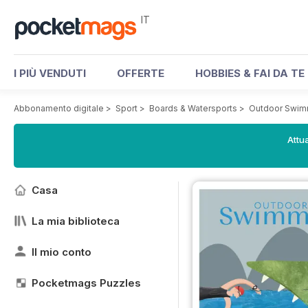
IT
I PIÙ VENDUTI
OFFERTE
HOBBIES & FAI DA TE
Abbonamento digitale
>
Sport
>
Boards & Watersports
>
Outdoor Swim
Attua
Casa
La mia biblioteca
Il mio conto
Pocketmags Puzzles