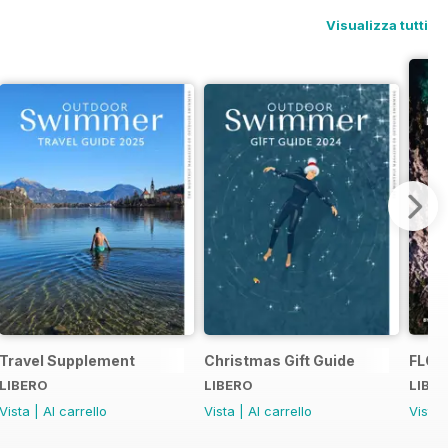
Visualizza tutti
Travel Supplement
Christmas Gift Guide
FLOW
LIBERO
LIBERO
LIBE
Vista
|
Al carrello
Vista
|
Al carrello
Vista