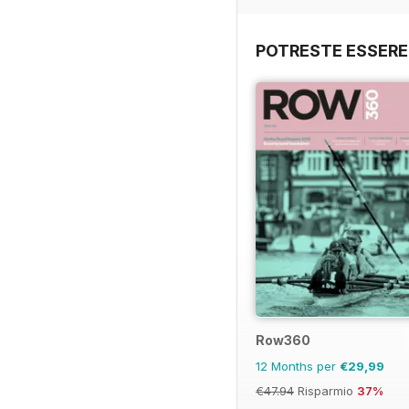
POTRESTE ESSERE
Row360
12 Months per
€29,99
€47.94
Risparmio
37%