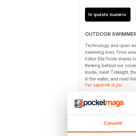
In questo numero
OUTDOOR SWIMMER
Technology and open water
swimming lives. From smar
Editor Ella Foote shares 
thinking behind our cover
Inside, meet Tidelight, t
in the water, and read Ad
Per saperne di più
Plus, can you spot the A
Grab your copy and get s
Consent
EDIZIONI INDIETRO