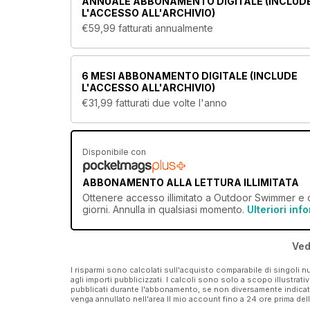
ANNUALE
ABBONAMENTO DIGITALE (INCLUD
L'ACCESSO ALL'ARCHIVIO)
€59,99
fatturati annualmente
6 MESI
ABBONAMENTO DIGITALE (INCLUDE
L'ACCESSO ALL'ARCHIVIO)
€31,99
fatturati due volte l'anno
Disponibile con
ABBONAMENTO ALLA LETTURA ILLIMITATA
Ottenere
accesso illimitato
a Outdoor Swimmer e olt
giorni. Annulla in qualsiasi momento.
Ulteriori inf
Ved
I risparmi sono calcolati sull'acquisto comparabile di singoli
agli importi pubblicizzati. I calcoli sono solo a scopo illustrati
pubblicati durante l'abbonamento, se non diversamente indic
venga annullato nell'area Il mio account fino a 24 ore prima d