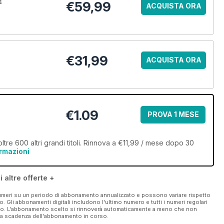
E
€59,99
ACQUISTA ORA
€31,99
ACQUISTA ORA
€1.09
PROVA 1 MESE
re 600 altri grandi titoli. Rinnova a €11,99 / mese dopo 30
ormazioni
i altre offerte +
 numeri su un periodo di abbonamento annualizzato e possono variare rispetto
vo. Gli abbonamenti digitali includono l'ultimo numero e tutti i numeri regolari
ato. L'abbonamento scelto si rinnoverà automaticamente a meno che non
ella scadenza dell'abbonamento in corso.