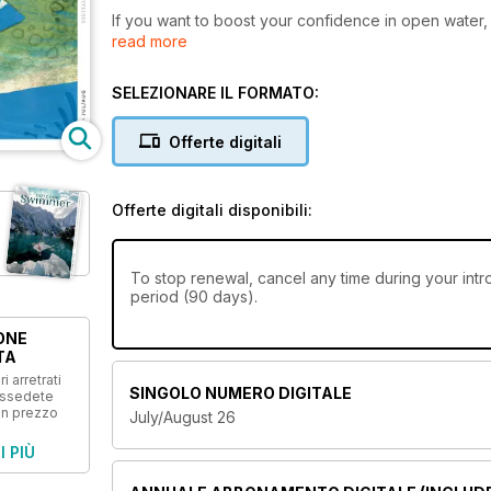
If you want to boost your confidence in open wate
read more
locations, and stay up to date with what’s happenin
today.
SELEZIONARE IL FORMATO:
Offerte digitali
Offerte digitali disponibili:
To stop renewal, cancel any time during your int
period (90 days).
ONE
TA
i arretrati
SINGOLO NUMERO DIGITALE
ossedete
un prezzo
July/August 26
I PIÙ