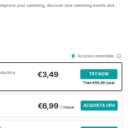
r, improve your swimming, discover new swimming events and
g in outdoor swimming, join our global community of swimmers
Accesso immediato
roductory
€3,49
TRY NOW
Then €59,99 /year
€
6,99
ACQUISTA ORA
/ issue