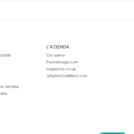
L'AZIENDA
odotti
Chi siamo
Pocketmags.com
magazine.co.uk
JellyfishCoNNect.com
lla vendita
dita