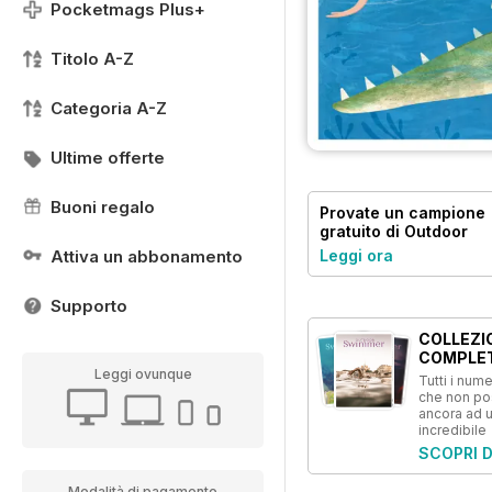
Pocketmags Plus+
Titolo A-Z
Categoria A-Z
Ultime offerte
Buoni regalo
Provate un
campione
gratuito
di Outdoor
Swimmer
Attiva un abbonamento
Leggi ora
Supporto
COLLEZI
COMPLE
Leggi ovunque
Tutti i numer
che non p
ancora ad 
incredibile
SCOPRI D
Modalità di pagamento